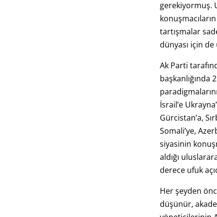
gerekiyormuş. U
konuşmacıların 
tartışmalar sade
dünyası için de 
Ak Parti taraf
başkanlığında 2
paradigmalarını
İsrail’e Ukrayna
Gürcistan’a, Sırb
Somali’ye, Aze
siyasinin konuş
aldığı uluslarar
derece ufuk açıc
Her şeyden önc
düşünür, akadem