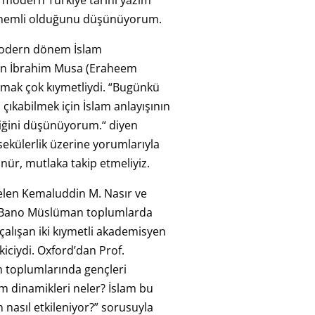
ir modern Türkiye tarihi yazım
Önemli olduğunu düşünüyorum.
odern dönem İslam
en İbrahim Musa (Eraheem
şmak çok kıymetliydi. “Bugünkü
 çıkabilmek için İslam anlayışının
ğini düşünüyorum.“ diyen
sekülerlik üzerine yorumlarıyla
nür, mutlaka takip etmeliyiz.
elen Kemaluddin M. Nasır ve
 Bano Müslüman toplumlarda
 çalışan iki kıymetli akademisyen
kiciydi. Oxford’dan Prof.
 toplumlarında gençleri
im dinamikleri neler? İslam bu
 nasıl etkileniyor?” sorusuyla