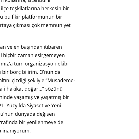
n kollarına, İstanbul İl
ilçe teşkilatlarına herkesin bir
 bu fikir platformunun bir
rtaya çıkması çok memnuniyet
an ve en başından itibaren
ni hiçbir zaman esirgemeyen
ız’a tüm organizasyon ekibi
 bir borç bilirim. O’nun da
tını çizdiği şekliyle “Müsademe-
ka-i hakikat doğar…” sözünü
rihinde yaşamış ve yaşatmış bir
1. Yüzyılda Siyaset ve Yeni
mu’nun dünyada değişen
trafında bir yenilenmeye de
a inanıyorum.