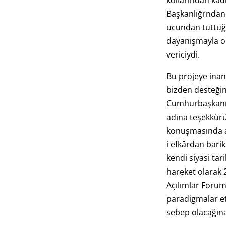
kollarından kadı
Başkanlığı’ndan 
ucundan tuttuğu
dayanışmayla o
vericiydi.
Bu projeye inan
bizden desteği
Cumhurbaşkanım
adına teşekkürü
konuşmasında al
i efkârdan bari
kendi siyasi ta
hareket olarak 2
Açılımlar Foru
paradigmalar e
sebep olacağın