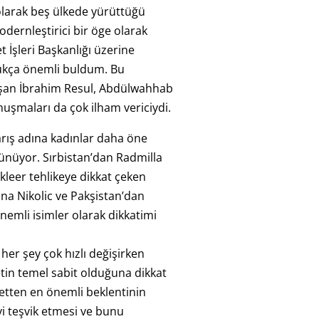
 olarak beş ülkede yürüttüğü
odernleştirici bir öge olarak
 İşleri Başkanlığı üzerine
dukça önemli buldum. Bu
an İbrahim Resul, Abdülwahhab
nuşmaları da çok ilham vericiydi.
arış adına kadınlar daha öne
rünüyor. Sırbistan’dan Radmilla
leer tehlikeye dikkat çeken
na Nikolic ve Pakşistan’dan
nemli isimler olarak dikkatimi
 her şey çok hızlı değişirken
etin temel sabit olduğuna dikkat
setten en önemli beklentinin
yi teşvik etmesi ve bunu