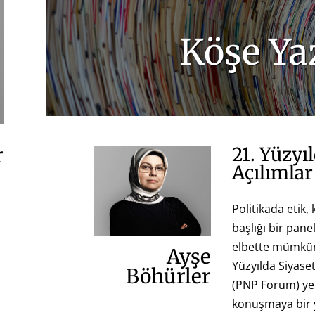
Köşe Yaz
r
21. Yüzyı
Açılımlar
Politikada etik, 
başlığı bir pan
elbette mümkün 
Ayşe
Yüzyılda Siyase
Böhürler
(PNP Forum) yen
konuşmaya bir 