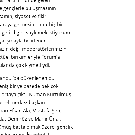
Ak Parti’nin önde gelen
 ve gençlerle buluşmasının
mın; siyaset ve fikir
r araya gelmesinin müthiş bir
 getirdiğini söylemek istiyorum.
 çalışmayla belirlenen
ızın değil moderatörlerimizin
ktüel birikimleriyle Forum’a
kılar da çok kıymetliydi.
stanbul’da düzenlenen bu
niş bir yelpazede pek çok
le ortaya çıktı. Numan Kurtulmuş
genel merkez başkan
dan Efkan Ala, Mustafa Şen,
at Demiröz ve Mahir Ünal,
müş başta olmak üzere, gençlik