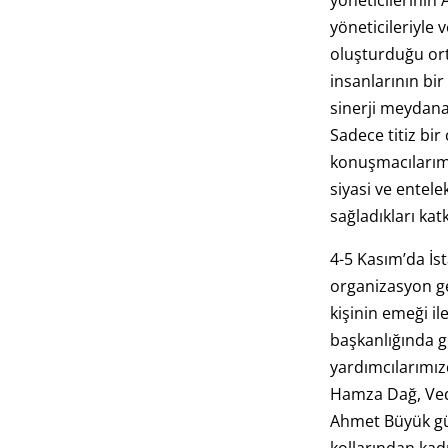
yöneticilerinin 
yöneticileriyle
oluşturduğu orta
insanlarının bi
sinerji meydana
Sadece titiz bir
konuşmacılarım
siyasi ve entele
sağladıkları kat
4-5 Kasım’da İ
organizasyon ge
kişinin emeği i
başkanlığında 
yardımcılarımız
Hamza Dağ, Ved
Ahmet Büyük gü