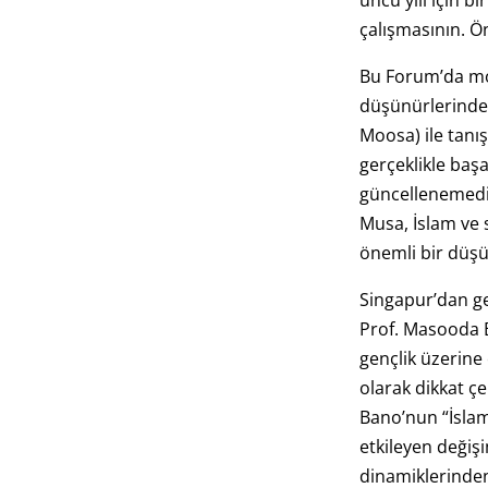
üncü yılı için b
çalışmasının. 
Bu Forum’da m
düşünürlerind
Moosa) ile tanı
gerçeklikle başa
güncellenemedi
Musa, İslam ve 
önemli bir düşü
Singapur’dan g
Prof. Masooda
gençlik üzerine
olarak dikkat çe
Bano’nun “İslam
etkileyen değiş
dinamiklerinden