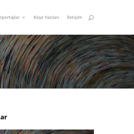
öportajlar
Köşe Yazıları
İletişim
lar