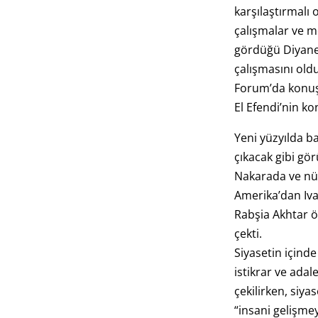
karşılaştırmalı
çalışmalar ve m
gördüğü Diyanet
çalışmasını ol
Forum’da konuş
El Efendi’nin ko
Yeni yüzyılda b
çıkacak gibi gö
Nakarada ve nük
Amerika’dan Iva
Rabşia Akhtar ö
çekti.
Siyasetin içinde
istikrar ve adal
çekilirken, siya
“insani gelişme