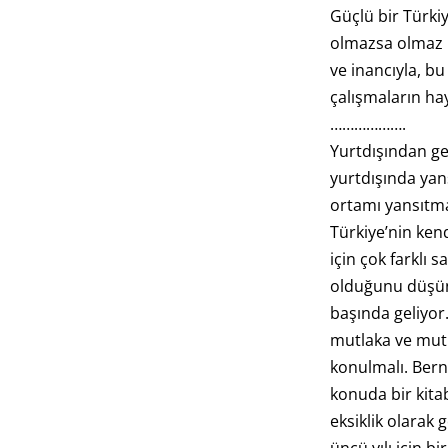
Güçlü bir Türki
olmazsa olmaz b
ve inancıyla, b
çalışmaların hay
……………….
Yurtdışından g
yurtdışında yan
ortamı yansıtmad
Türkiye’nin ken
için çok farklı 
olduğunu düşü
başında geliyor
mutlaka ve mutl
konulmalı. Ber
konuda bir kita
eksiklik olarak