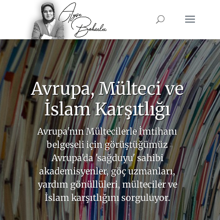
Avrupa, Mülteci ve
İslam Karşıtlığı
Avrupa'nın Mültecilerle İmtihanı
belgeseli için görüştüğümüz
Avrupa'da 'sağduyu' sahibi
akademisyenler, göç uzmanları,
yardım gönüllüleri, mülteciler ve
İslam karşıtlığını sorguluyor.