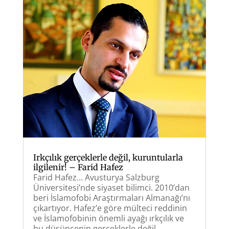
Irkçılık gerçeklerle değil, kuruntularla
ilgilenir! – Farid Hafez
Farid Hafez… Avusturya Salzburg
Üniversitesi’nde siyaset bilimci. 2010’dan
beri İslamofobi Araştırmaları Almanağı’nı
çıkartıyor. Hafez’e göre mülteci reddinin
ve İslamofobinin önemli ayağı ırkçılık ve
bu düşüncenin gerçeklerle değil