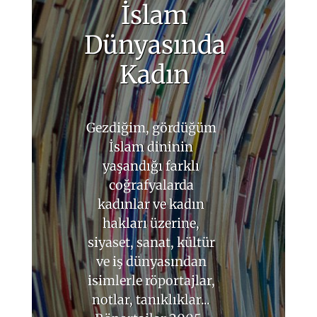
İslam
Dünyasında
Kadın
Gezdiğim, gördüğüm
İslam dininin
yaşandığı farklı
coğrafyalarda
kadınlar ve kadın
hakları üzerine,
siyaset, sanat, kültür
ve iş dünyasından
isimlerle röportajlar,
notlar, tanıklıklar...