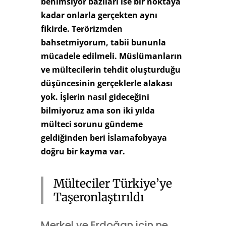
benimsiyor bazıları ise bir noktaya
kadar onlarla gerçekten aynı
fikirde. Terörizmden
bahsetmiyorum, tabii bununla
mücadele edilmeli. Müslümanların
ve mültecilerin tehdit oluşturduğu
düşüncesinin gerçeklerle alakası
yok. İşlerin nasıl gideceğini
bilmiyoruz ama son iki yılda
mülteci sorunu gündeme
geldiğinden beri İslamafobyaya
doğru bir kayma var.
Mülteciler Türkiye’ye
Taşeronlaştırıldı
Merkel ve Erdoğan için ne