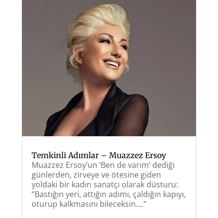
Temkinli Adımlar – Muazzez Ersoy
Muazzez Ersoy’un ‘Ben de varım’ dediği
günlerden, zirveye ve ötesine giden
yoldaki bir kadın sanatçı olarak düsturu:
“Bastığın yeri, attığın adımı, çaldığın kapıyı,
oturup kalkmasını bileceksin….”