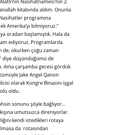
v Alatlı’nın Nasihatnamesi’nin 2.
anallah kitabında aldım. Onunla
r Nasihatler programına
ek Amerika’yı bilmiyoruz.”
ya oradan başlamıştık. Hala da
am ediyoruz. Programlarda
en de, okurken çoğu zaman
y” diye düşündüğümü de
. Ama çarşamba gecesi gördük
stümüyle Jake Angel Qanon
cisi olarak Kongre Binasını işgal
olü oldu.
ahsin sonunu şöyle bağlıyor…
akışına umutsuzca direniyorlar.
ğını kendi istedikleri rotaya
olmasa da rotasından