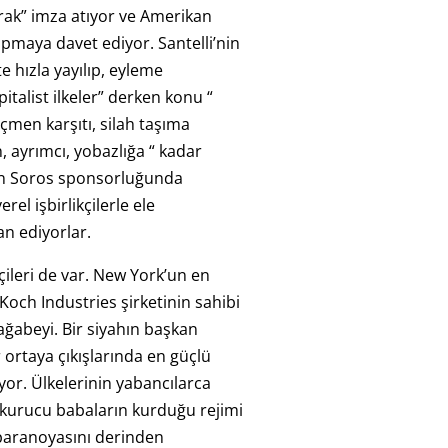
arak” imza atıyor ve Amerikan
apmaya davet ediyor. Santelli’nin
te hızla yayılıp, eyleme
talist ilkeler” derken konu “
öçmen karşıtı, silah taşıma
, ayrımcı, yobazlığa “ kadar
nin Soros sponsorluğunda
erel işbirlikçilerle ele
an ediyorlar.
çileri de var. New York’un en
Koch Industries şirketinin sahibi
ğabeyi. Bir siyahın başkan
 ortaya çıkışlarında en güçlü
or. Ülkelerinin yabancılarca
ve kurucu babaların kurduğu rejimi
paranoyasını derinden