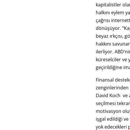
kapitalistler ol
halkını eylem y
çağrısı internet
dönüşüyor. “Kapi
beyaz ırkçısı, g
hakkını savunan
ilerliyor. ABD’
küreselciler ve y
geçirildiğine im
Finansal destek
zenginlerinden 
David Koch ve a
seçilmesi tekrar
motivasyon oluy
işgal edildiği 
yok edecekleri 