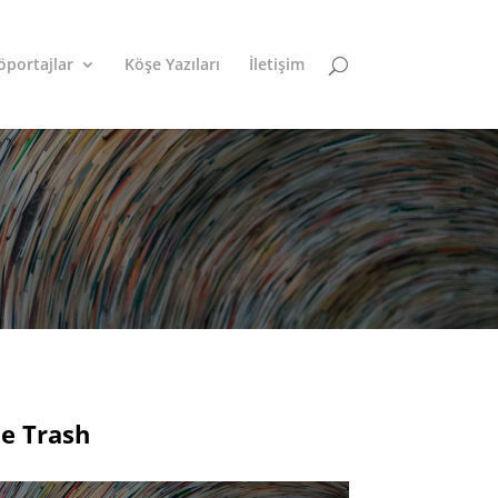
öportajlar
Köşe Yazıları
İletişim
e Trash