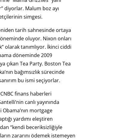
erine “Mama Grizzlies” yani
r” diyorlar. Malum boz ayı
tçilerinin simgesi.
eniden tarih sahnesinde ortaya
 döneminde oluyor. Nixon onları
” olarak tanımlıyor. İkinci ciddi
 Obama döneminde 2009
ya çıkan Tea Party. Boston Tea
ka’nın bağımsızlık sürecinde
anırım bu ismi seçiyorlar.
 CNBC finans haberleri
ntelli’nin canlı yayınında
lli Obama’nın mortgage
ptığı yardımı eleştiren
dan “kendi beceriksizliğiyle
ların zararını ödemek istemeyen