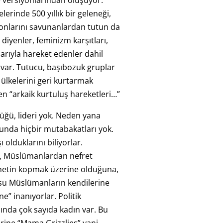
e versiyonlarından oluşuyor.
rinde 500 yıllık bir geleneği,
yonlarını savunanlardan tutun da
diyenler, feminizm karşıtları,
larıyla hareket edenler dahil
var. Tutucu, başıbozuk gruplar
a ülkelerini geri kurtarmak
n “arkaik kurtuluş hareketleri…”
züğü, lideri yok. Neden yana
unda hiçbir mutabakatları yok.
 olduklarını biliyorlar.
n, Müslümanlardan nefret
ametin kopmak üzerine olduğuna,
usu Müslümanların kendilerine
ne” inanıyorlar. Politik
sında çok sayıda kadın var. Bu