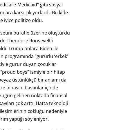
dicare-Medicaid” gibi sosyal
lara karşı çıkıyorlardı. Bu kitle
e iyice politize oldu.
etini bu kitle üzerine oluşturdu
de Theodore Roosevelt’i
ldı. Trump onlara Biden ile
yon programında “gururlu ‘erkek’
siyle gurur duyan çocuklar
“proud boys” ismiyle bir hitap
 beyaz üstünlükçü bir anlamı da
gre binasını basanlar içinde
 Bugün gelinen noktada finansal
ayıları çok arttı. Hatta teknoloji
kileşimlerinin çokluğu nedeniyle
rım yaptığı söyleniyor.