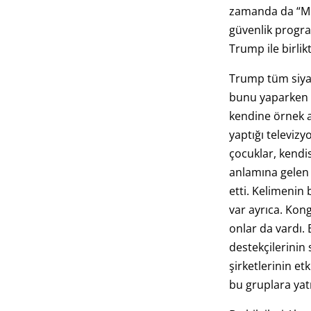
zamanda da “Me
güvenlik program
Trump ile birlikt
Trump tüm siyas
bunu yaparken 
kendine örnek a
yaptığı televiz
çocuklar, kendi
anlamına gelen 
etti. Kelimenin
var ayrıca. Kon
onlar da vardı.
destekçilerinin s
şirketlerinin et
bu gruplara yatı