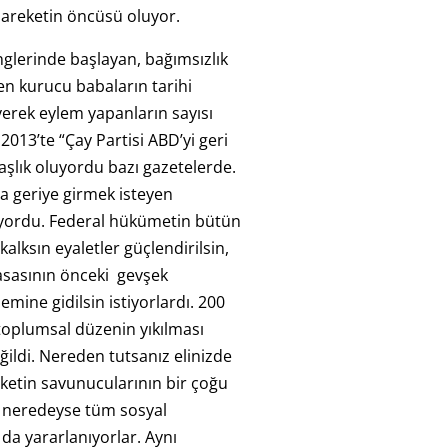
areketin öncüsü oluyor.
inglerinde başlayan, bağımsızlık
n kurucu babaların tarihi
yerek eylem yapanların sayısı
 2013’te “Çay Partisi ABD’yi geri
başlık oluyordu bazı gazetelerde.
ha geriye girmek isteyen
iyordu. Federal hükümetin bütün
i kalksın eyaletler güçlendirilsin,
sasının önceki gevşek
mine gidilsin istiyorlardı. 200
e toplumsal düzenin yıkılması
ildi. Nereden tutsanız elinizde
ketin savunucularının bir çoğu
r neredeyse tüm sosyal
a yararlanıyorlar. Aynı