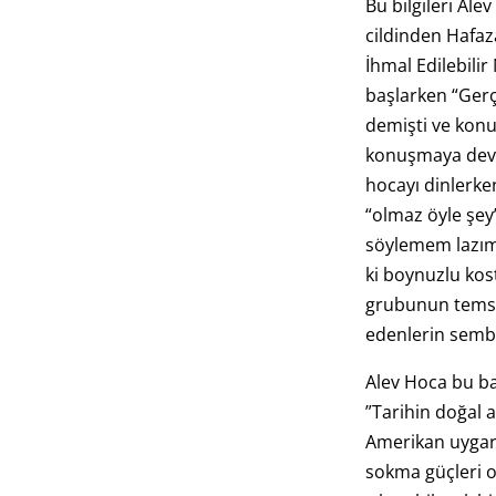
Bu bilgileri Ale
cildinden Hafaz
İhmal Edilebili
başlarken “Gerç
demişti ve konu
konuşmaya dev
hocayı dinlerk
“olmaz öyle şe
söylemem lazım
ki boynuzlu ko
grubunun temsil
edenlerin semb
Alev Hoca bu b
”Tarihin doğal 
Amerikan uygarlı
sokma güçleri 