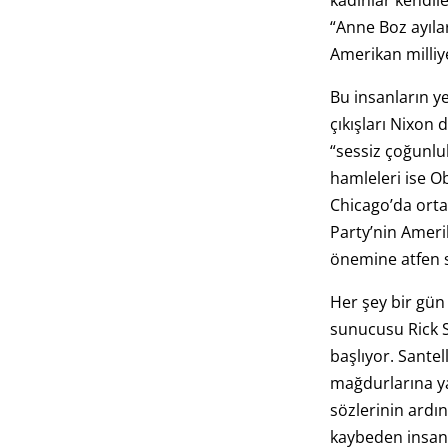
kadınlar kendil
“Anne Boz ayıla
Amerikan milliye
Bu insanların y
çıkışları Nixon
“sessiz çoğunluk
hamleleri ise
Chicago’da orta
Party’nin Ameri
önemine atfen s
Her şey bir gün
sunucusu Rick Sa
başlıyor. Sante
mağdurlarına ya
sözlerinin ardın
kaybeden insan