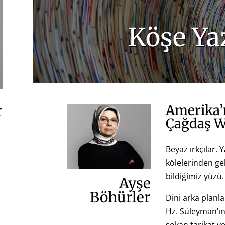
Köşe Yaz
r
Amerika’
Çağdaş W
Beyaz ırkçılar.
kölelerinden ge
bildiğimiz yüzü.
Ayşe
Böhürler
Dini arka planla
Hz. Süleyman’ın