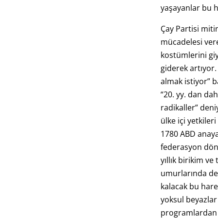
yaşayanlar bu h
Çay Partisi mit
mücadelesi vere
kostümlerini gi
giderek artıyor.
almak istiyor” 
“20. yy. dan da
radikaller” den
ülke içi yetkiler
1780 ABD anaya
federasyon döne
yıllık birikim v
umurlarında değ
kalacak bu hare
yoksul beyazla
programlardan d