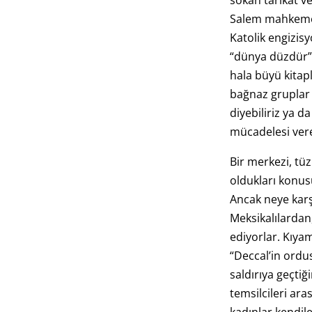
sokan tarikat v
Salem mahkemele
Katolik engizis
“dünya düzdür” 
hala büyü kitap
bağnaz gruplar 
diyebiliriz ya d
mücadelesi vere
Bir merkezi, tü
oldukları konus
Ancak neye karşı
Meksikalılarda
ediyorlar. Kıy
“Deccal’in ord
saldırıya geçtiği
temsilcileri ara