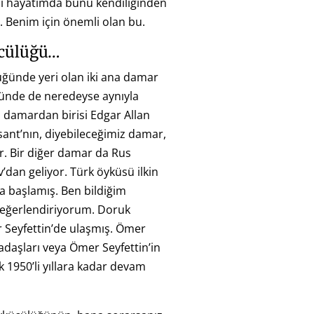
azı hayatımda bunu kendiliğinden
 Benim için önemli olan bu.
cülüğü…
ğünde yeri olan iki ana damar
ünde de neredeyse aynıyla
i damardan birisi Edgar Allan
ant’nın, diyebileceğimiz damar,
r. Bir diğer damar da Rus
dan geliyor. Türk öyküsü ilkin
 başlamış. Ben bildiğim
değerlendiriyorum. Doruk
 Seyfettin’de ulaşmış. Ömer
kadaşları veya Ömer Seyfettin’in
rak 1950’li yıllara kadar devam