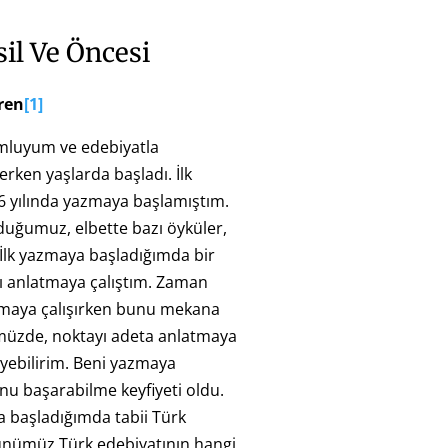
il Ve Öncesi
ren
[1]
luyum ve edebiyatla
erken yaşlarda başladı. İlk
 yılında yazmaya başlamıştım.
uğumuz, elbette bazı öyküler,
İlk yazmaya başladığımda bir
nı anlatmaya çalıştım. Zaman
atmaya çalışırken bunu mekana
üzde, noktayı adeta anlatmaya
eyebilirim. Beni yazmaya
unu başarabilme keyfiyeti oldu.
 başladığımda tabii Türk
günümüz Türk edebiyatının hangi