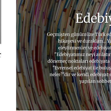
Edebi
Geçmişten günümüze Türk ede
hikayesi ve durakları... Ya
eleştirmenler ve edebiyat 
r
"Edebiyatımız neyi anlatır
dönemeç noktaları edebiyata n
"Evrensel edebiyat ile bul
neler?"dir ve kendi edebiyat 
yapılan sohbetl