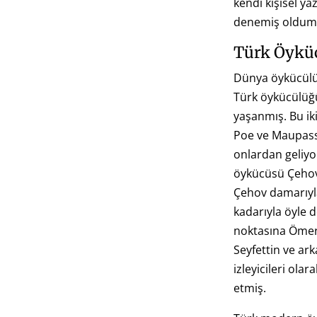
kendi kişisel y
denemiş oldum.
Türk Öykü
Dünya öykücülü
Türk öykücülüğ
yaşanmış. Bu ik
Poe ve Maupass
onlardan geliyo
öykücüsü Çehov’
Çehov damarıyla
kadarıyla öyle 
noktasına Ömer
Seyfettin ve ar
izleyicileri ola
etmiş.