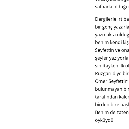
safhada olduğu
Dergilerle irti
bir genç yazarl
yazmakta olduğ
benim kendi kiş
Seyfettin ve on
şeyler yazıyorla
sınıftayken ilk
Rüzgarı diye b
Ömer Seyfettin’i
bulunmayan bir
tarafından kalem
birden bire başl
Benim de zaten 
öyküydü.