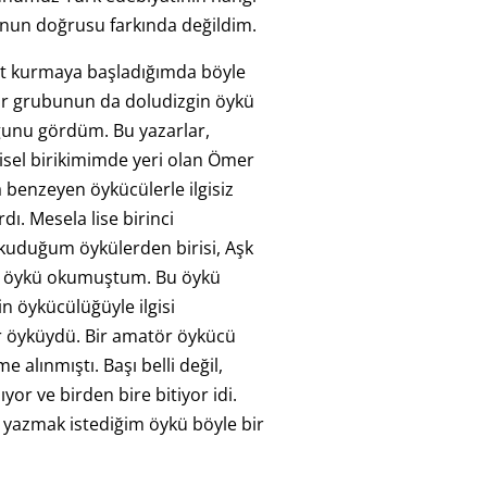
nun doğrusu farkında değildim.
bat kurmaya başladığımda böyle
ar grubunun da doludizgin öykü
unu gördüm. Bu yazarlar,
isel birikimimde yeri olan Ömer
a benzeyen öykücülerle ilgisiz
rdı. Mesela lise birinci
 okuduğum öykülerden birisi, Aşk
ir öykü okumuştum. Bu öykü
n öykücülüğüyle ilgisi
 öyküydü. Bir amatör öykücü
e alınmıştı. Başı belli değil,
ıyor ve birden bire bitiyor idi.
yazmak istediğim öykü böyle bir