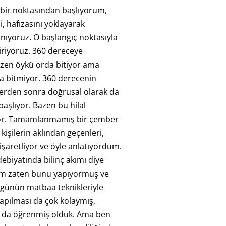
 bir noktasından başlıyorum,
i, hafızasını yoklayarak
anıyoruz. O başlangıç noktasıyla
iriyoruz. 360 dereceye
azen öykü orda bitiyor ama
a bitmiyor. 360 derecenin
erden sonra doğrusal olarak da
şlıyor. Bazen bu hilal
or. Tamamlanmamış bir çember
 kişilerin aklından geçenleri,
e işaretliyor ve öyle anlatıyordum.
biyatında bilinç akımı diye
kım zaten bunu yapıyormuş ve
 günün matbaa teknikleriyle
apılması da çok kolaymış,
 da öğrenmiş olduk. Ama ben