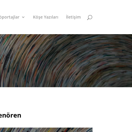
öportajlar
Köşe Yazıları
İletişim
denören