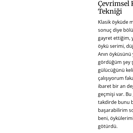
Çevrimsel 
Tekniği
Klasik öyküde 
sonuç diye böl
gayret ettiğim,
öykü serimi, d
Anın öyküsünü 
gördüğüm şey şu
gülücüğünü kel
çalışıyorum fa
ibaret bir an de
geçmişi var. Bu
takdirde bunu b
başarabilirim s
beni, öykülerim
götürdü.