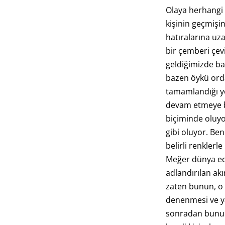
Olaya herhangi
kişinin geçmişin
hatıralarına uz
bir çemberi çev
geldiğimizde b
bazen öykü ord
tamamlandığı y
devam etmeye ba
biçiminde oluy
gibi oluyor. Ben
belirli renklerl
Meğer dünya ede
adlandırılan a
zaten bunun, o
denenmesi ve y
sonradan bunu