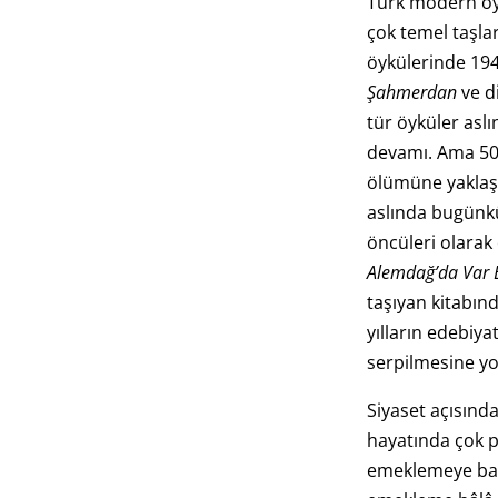
Türk modern öy
çok temel taşları
öykülerinde 1940
Şahmerdan
ve d
tür öyküler as
devamı. Ama 50’l
ölümüne yaklaştı
aslında bugünk
öncüleri olarak 
Alemdağ’da Var B
taşıyan kitabınd
yılların edebiya
serpilmesine yo
Siyaset açısında
hayatında çok 
emeklemeye başl