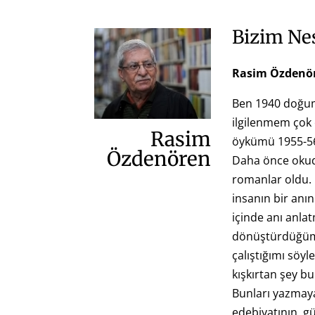
Bizim Nes
Rasim Özdenö
Ben 1940 doğum
ilgilenmem çok 
Rasim
öykümü 1955-56
Özdenören
Daha önce okud
romanlar oldu. 
insanın bir anı
içinde anı anl
dönüştürdüğüm
çalıştığımı söyl
kışkırtan şey b
Bunları yazmaya
edebiyatının, 