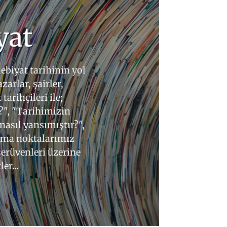
yat
biyat tarihinin yol
zarlar, şairler,
tarihçileri ile;
?", "Tarihimizin
asıl yansımıştır?",
uşma noktalarımız
serüvenleri üzerine
er...