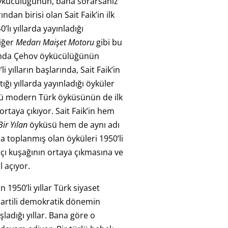
kücülüğünün, bana sorarsanız
ndan birisi olan Sait Faik’in ilk
’lı yıllarda yayınladığı
iğer
Medarı Maişet Motoru
gibi bu
lında Çehov öykücülüğünün
i yılların başlarında, Sait Faik’in
ğı yıllarda yayınladığı öyküler
ü modern Türk öyküsünün de ilk
ortaya çıkıyor. Sait Faik’in hem
ir Yılan
öyküsü hem de aynı adı
a toplanmış olan öyküleri 1950’li
tçı kuşağının ortaya çıkmasına ve
l açıyor.
n 1950’li yıllar Türk siyaset
partili demokratik dönemin
adığı yıllar. Bana göre o