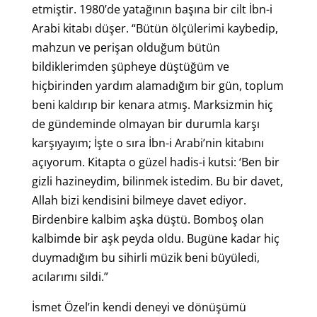
etmiştir. 1980’de yatağının başına bir cilt İbn-i
Arabi kitabı düşer. “Bütün ölçülerimi kaybedip,
mahzun ve perişan olduğum bütün
bildiklerimden şüpheye düştüğüm ve
hiçbirinden yardım alamadığım bir gün, toplum
beni kaldırıp bir kenara atmış. Marksizmin hiç
de gündeminde olmayan bir durumla karşı
karşıyayım; İşte o sıra İbn-i Arabi’nin kitabını
açıyorum. Kitapta o güzel hadis-i kutsi: ‘Ben bir
gizli hazineydim, bilinmek istedim. Bu bir davet,
Allah bizi kendisini bilmeye davet ediyor.
Birdenbire kalbim aşka düştü. Bomboş olan
kalbimde bir aşk peyda oldu. Bugüne kadar hiç
duymadığım bu sihirli müzik beni büyüledi,
acılarımı sildi.”
İsmet Özel’in kendi deneyi ve dönüşümü