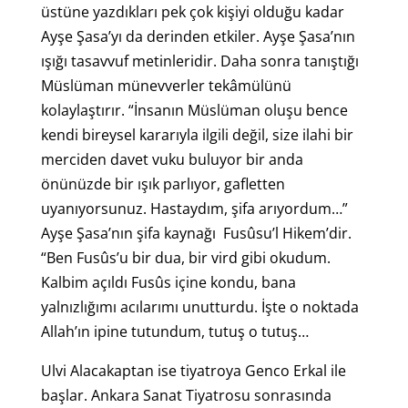
üstüne yazdıkları pek çok kişiyi olduğu kadar
Ayşe Şasa’yı da derinden etkiler. Ayşe Şasa’nın
ışığı tasavvuf metinleridir. Daha sonra tanıştığı
Müslüman münevverler tekâmülünü
kolaylaştırır. “İnsanın Müslüman oluşu bence
kendi bireysel kararıyla ilgili değil, size ilahi bir
merciden davet vuku buluyor bir anda
önünüzde bir ışık parlıyor, gafletten
uyanıyorsunuz. Hastaydım, şifa arıyordum…”
Ayşe Şasa’nın şifa kaynağı Fusûsu’l Hikem’dir.
“Ben Fusûs’u bir dua, bir vird gibi okudum.
Kalbim açıldı Fusûs içine kondu, bana
yalnızlığımı acılarımı unutturdu. İşte o noktada
Allah’ın ipine tutundum, tutuş o tutuş…
Ulvi Alacakaptan ise tiyatroya Genco Erkal ile
başlar. Ankara Sanat Tiyatrosu sonrasında