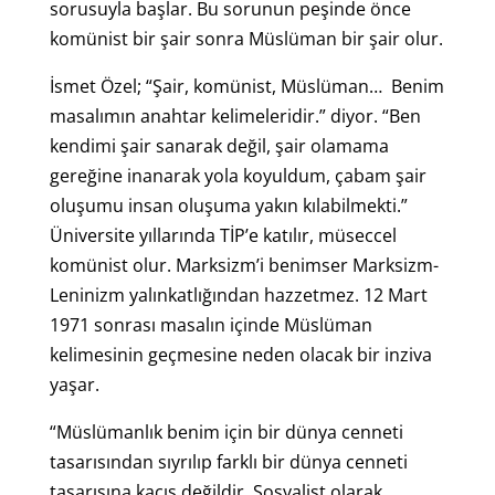
sorusuyla başlar. Bu sorunun peşinde önce
komünist bir şair sonra Müslüman bir şair olur.
İsmet Özel; “Şair, komünist, Müslüman… Benim
masalımın anahtar kelimeleridir.” diyor. “Ben
kendimi şair sanarak değil, şair olamama
gereğine inanarak yola koyuldum, çabam şair
oluşumu insan oluşuma yakın kılabilmekti.”
Üniversite yıllarında TİP’e katılır, müseccel
komünist olur. Marksizm’i benimser Marksizm-
Leninizm yalınkatlığından hazzetmez. 12 Mart
1971 sonrası masalın içinde Müslüman
kelimesinin geçmesine neden olacak bir inziva
yaşar.
“Müslümanlık benim için bir dünya cenneti
tasarısından sıyrılıp farklı bir dünya cenneti
tasarısına kaçış değildir. Sosyalist olarak