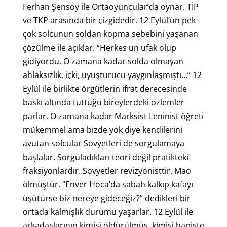
Ferhan Şensoy ile Ortaoyuncular’da oynar. TİP
ve TKP arasında bir çizgidedir. 12 Eylül’ün pek
çok solcunun soldan kopma sebebini yaşanan
çözülme ile açıklar. “Herkes un ufak olup
gidiyordu. O zamana kadar solda olmayan
ahlaksızlık, içki, uyuşturucu yaygınlaşmıştı…” 12
Eylül ile birlikte örgütlerin ifrat derecesinde
baskı altında tuttuğu bireylerdeki özlemler
parlar. O zamana kadar Marksist Leninist öğreti
mükemmel ama bizde yok diye kendilerini
avutan solcular Sovyetleri de sorgulamaya
başlalar. Sorguladıkları teori değil pratikteki
fraksiyonlardır. Sovyetler revizyonisttir. Mao
ölmüştür. “Enver Hoca’da sabah kalkıp kafayı
üşütürse biz nereye gideceğiz?” dedikleri bir
ortada kalmışlık durumu yaşarlar. 12 Eylül ile
arkadaşlarının kimisi öldürülmüş, kimisi hapiste