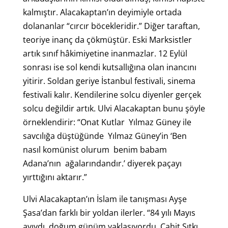
kalmıştır. Alacakaptan’ın deyimiyle ortada
dolananlar “cırcır böcekleridir.” Diğer taraftan,
teoriye inanç da çökmüştür. Eski Marksistler
artık sınıf hâkimiyetine inanmazlar. 12 Eylül
sonrası ise sol kendi kutsallığına olan inancını
yitirir. Soldan geriye İstanbul festivali, sinema
festivali kalır. Kendilerine solcu diyenler gerçek
solcu değildir artık. Ulvi Alacakaptan bunu şöyle
örneklendirir: “Onat Kutlar Yılmaz Güney ile
savcılığa düştüğünde Yılmaz Güney’in ‘Ben
nasıl komünist olurum benim babam
Adana’nın ağalarındandır.’ diyerek paçayı
yırttığını aktarır.”
Ulvi Alacakaptan’ın İslam ile tanışması Ayşe
Şasa’dan farklı bir yoldan ilerler. “84 yılı Mayıs
ayıydı, doğum günüm yaklaşıyordu. Cahit Sıtkı