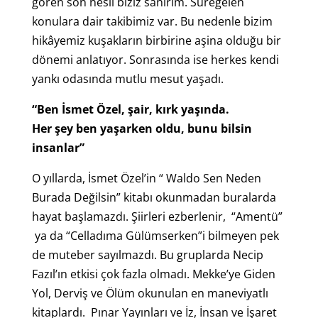
gören son nesil biziz sanırım. Süregelen
konulara dair takibimiz var. Bu nedenle bizim
hikâyemiz kuşakların birbirine aşina olduğu bir
dönemi anlatıyor. Sonrasında ise herkes kendi
yankı odasında mutlu mesut yaşadı.
“Ben İsmet Özel, şair, kırk yaşında.
Her şey ben yaşarken oldu, bunu bilsin
insanlar”
O yıllarda, İsmet Özel’in “ Waldo Sen Neden
Burada Değilsin” kitabı okunmadan buralarda
hayat başlamazdı. Şiirleri ezberlenir, “Amentü”
ya da “Celladıma Gülümserken”i bilmeyen pek
de muteber sayılmazdı. Bu gruplarda Necip
Fazıl’ın etkisi çok fazla olmadı. Mekke’ye Giden
Yol, Derviş ve Ölüm okunulan en maneviyatlı
kitaplardı. Pınar Yayınları ve İz, İnsan ve İşaret