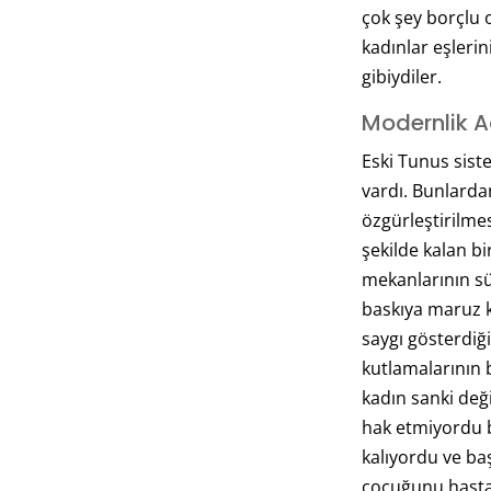
çok şey borçlu o
kadınlar eşleri
gibiydiler.
Modernlik 
Eski Tunus sist
vardı. Bunlardan
özgürleştirilmes
şekilde kalan bi
mekanlarının sü
baskıya maruz k
saygı gösterdiği
kutlamalarının 
kadın sanki deği
hak etmiyordu 
kalıyordu ve baş
çocuğunu hast