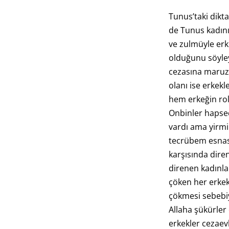
Tunus’taki dikta
de Tunus kadınıd
ve zulmüyle erk
olduğunu söyleye
cezasına maruz
olanı ise erkek
hem erkeğin rol
Onbinler hapsed
vardı ama yirmi 
tecrübem esnas
karşısında dire
direnen kadınla
çöken her erkek 
çökmesi sebebi
Allaha şükürler 
erkekler cezaevl