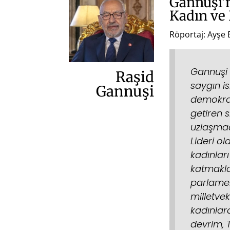
Gannuşi’
Kadın ve
Röportaj: Ayşe 
Gannuşi 
Raşid
saygın i
Gannuşi
demokrasi
getiren 
uzlaşmac
Lideri o
kadınları
katmakla
parlamen
milletvek
kadınlar
devrim, 