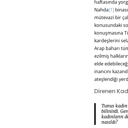
haftasında yor
Nahda
[1]
binası
mütevazi bir ça
konusundaki sor
konuşmasına T
kardeşlerini se
Arap baharı tüm
ezilmiş halklar
elde edebileceğ
inancını kazandı
ateşlendiği yerd
Direnen Kad
Tunus kadın 
bilinirdi. G
kadınların d
nasıldı?