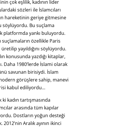
nin çok eşlilik, kadının lider
lardaki sözleri ile İslamcıları
dın hareketinin geriye gitmesine
 söylüyordu. Bu suçlama
k platformda yankı buluyordu.
u suçlamaların özellikle Paris
üretilip yayıldığını söylüyordu.
ın konusunda yazdığı kitaplar,
ı. Daha 1980’lerde İslami olarak
nü savunan birisiydi. İslam
modern görüşlere sahip, manevi
risi kabul ediliyordu…
 ki kadın tartışmasında
amcılar arasında tüm kapılar
yordu. Dostların yoğun desteği
. 2012’nin Aralık ayının ikinci