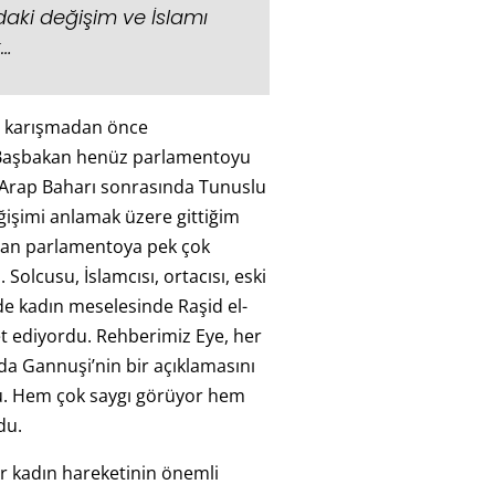
daki değişim ve İslamı
k…
 karışmadan önce
 Başbakan henüz parlamentoyu
 Arap Baharı sonrasında Tunuslu
ğişimi anlamak üzere gittiğim
tan parlamentoya pek çok
 Solcusu, İslamcısı, ortacısı, eski
 de kadın meselesinde Raşid el-
et ediyordu. Rehberimiz Eye, her
a Gannuşi’nin bir açıklamasını
u. Hem çok saygı görüyor hem
du.
er kadın hareketinin önemli