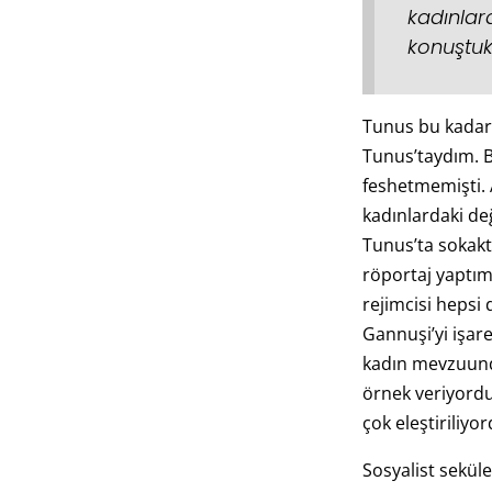
kadınlar
konuştu
Tunus bu kadar
Tunus’taydım.
feshetmemişti.
kadınlardaki de
Tunus’ta sokak
röportaj yaptım.
rejimcisi hepsi
Gannuşi’yi işar
kadın mevzuund
örnek veriyord
çok eleştiriliyor
Sosyalist sekül