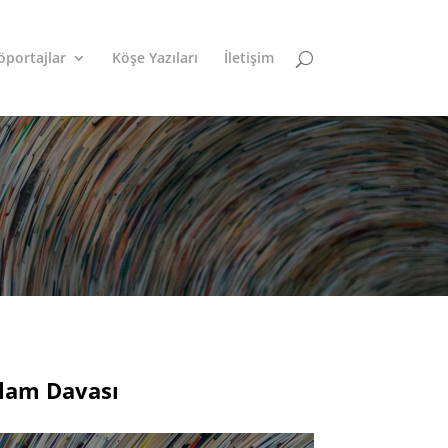
öportajlar
Köşe Yazıları
İletişim
slam Davası