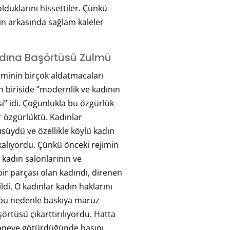
lduklarını hissettiler. Çünkü
nin arkasında sağlam kaleler
Adına Başörtüsü Zulmü
eminin birçok aldatmacaları
 biriside ‘’modernlik ve kadının
i’’ idi. Çoğunlukla bu özgürlük
r özgürlüktü. Kadınlar
süydü ve özellikle köylü kadın
alıyordu. Çünkü önceki rejimin
 kadın salonlarının ve
bir parçası olan kadındı, direnen
ldi. O kadınlar kadın haklarını
bu nedenle baskıya maruz
örtüsü çıkarttırılıyordu. Hatta
aneye götürdüğünde başını