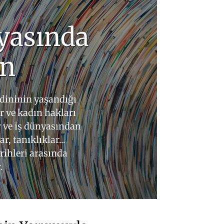
yasında
ın
dininin yaşandığı
r ve kadın hakları
ür ve iş dünyasından
r, tanıklıklar...
ihleri arasında
.