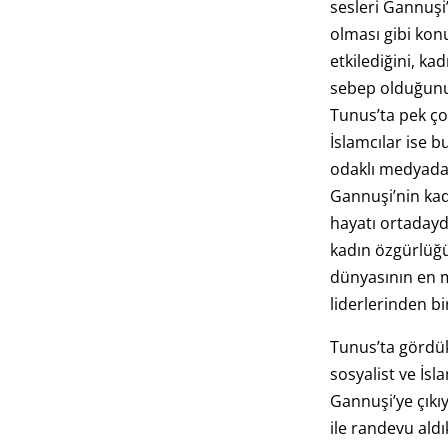
sesleri Gannuşi’i
olması gibi konu
etkilediğini, ka
sebep olduğunu
Tunus’ta pek ço
İslamcılar ise b
odaklı medyada 
Gannuşi’nin kad
hayatı ortadayd
kadın özgürlüğü
dünyasının en 
liderlerinden bi
Tunus’ta gördük
sosyalist ve İsl
Gannuşi’ye çıkı
ile randevu aldık