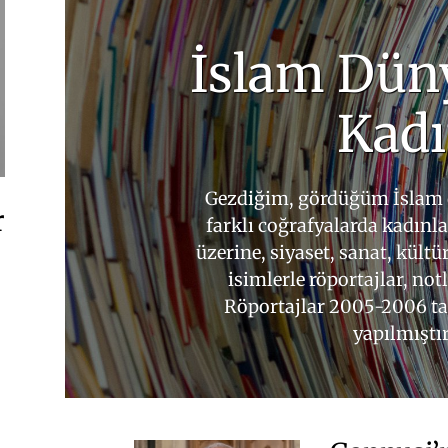
İslam Dün
Kad
Gezdiğim, gördüğüm İslam 
r
farklı coğrafyalarda kadınla
üzerine, siyaset, sanat, kült
isimlerle röportajlar, notla
Röportajlar 2005-2006 tar
yapılmıştır