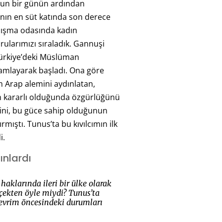
gun bir günün ardından
nın en süt katında son derece
lışma odasında kadın
ularımızı sıraladık. Gannuşi
ürkiye’deki Müslüman
lamlayarak başladı. Ona göre
 Arap alemini aydınlatan,
ın kararlı olduğunda özgürlüğünü
ini, bu güce sahip olduğunun
rmıştı. Tunus’ta bu kıvılcımın ilk
i.
ınlardı
haklarında ileri bir ülke olarak
erçekten öyle miydi? Tunus’ta
evrim öncesindeki durumları