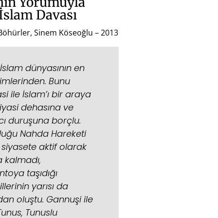
nin Yorumuyla
 İslam Davası
Böhürler, Sinem Köseoğlu – 2013
İslam dünyasının en
simlerinden. Bunu
 ile İslam’ı bir araya
siyasi dehasına ve
ı duruşuna borçlu.
lduğu Nahda Hareketi
 siyasete aktif olarak
 kalmadı,
toya taşıdığı
illerinin yarısı da
dan oluştu. Gannuşi ile
Tunus, Tunuslu