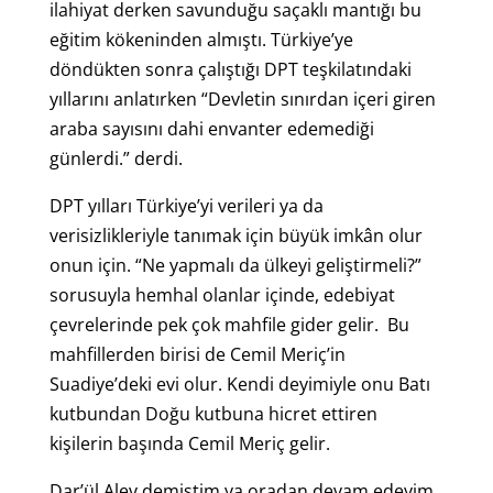
ilahiyat derken savunduğu saçaklı mantığı bu
eğitim kökeninden almıştı. Türkiye’ye
döndükten sonra çalıştığı DPT teşkilatındaki
yıllarını anlatırken “Devletin sınırdan içeri giren
araba sayısını dahi envanter edemediği
günlerdi.” derdi.
DPT yılları Türkiye’yi verileri ya da
verisizlikleriyle tanımak için büyük imkân olur
onun için. “Ne yapmalı da ülkeyi geliştirmeli?”
sorusuyla hemhal olanlar içinde, edebiyat
çevrelerinde pek çok mahfile gider gelir. Bu
mahfillerden birisi de Cemil Meriç’in
Suadiye’deki evi olur. Kendi deyimiyle onu Batı
kutbundan Doğu kutbuna hicret ettiren
kişilerin başında Cemil Meriç gelir.
Dar’ül Alev demiştim ya oradan devam edeyim.