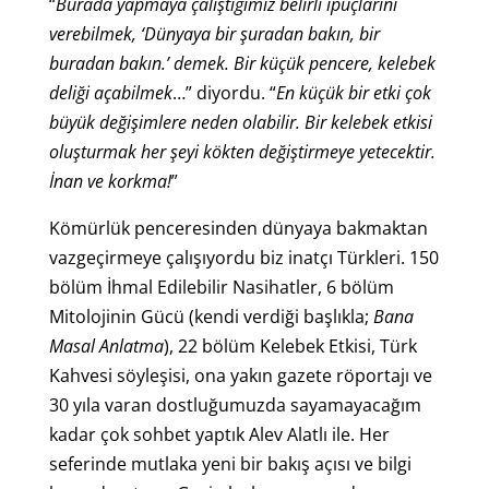
“
Burada yapmaya çalıştığımız belirli ipuçlarını
verebilmek, ‘Dünyaya bir şuradan bakın, bir
buradan bakın.’ demek. Bir küçük pencere, kelebek
deliği açabilmek
…” diyordu. “
En küçük bir etki çok
büyük değişimlere neden olabilir. Bir kelebek etkisi
oluşturmak her şeyi kökten değiştirmeye yetecektir.
İnan ve korkma!
”
Kömürlük penceresinden dünyaya bakmaktan
vazgeçirmeye çalışıyordu biz inatçı Türkleri. 150
bölüm İhmal Edilebilir Nasihatler, 6 bölüm
Mitolojinin Gücü (kendi verdiği başlıkla;
Bana
Masal Anlatma
), 22 bölüm Kelebek Etkisi, Türk
Kahvesi söyleşisi, ona yakın gazete röportajı ve
30 yıla varan dostluğumuzda sayamayacağım
kadar çok sohbet yaptık Alev Alatlı ile. Her
seferinde mutlaka yeni bir bakış açısı ve bilgi