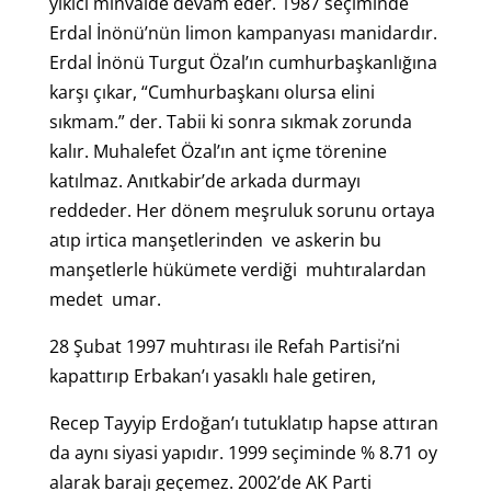
yıkıcı minvalde devam eder. 1987 seçiminde
Erdal İnönü’nün limon kampanyası manidardır.
Erdal İnönü Turgut Özal’ın cumhurbaşkanlığına
karşı çıkar, “Cumhurbaşkanı olursa elini
sıkmam.” der. Tabii ki sonra sıkmak zorunda
kalır. Muhalefet Özal’ın ant içme törenine
katılmaz. Anıtkabir’de arkada durmayı
reddeder. Her dönem meşruluk sorunu ortaya
atıp irtica manşetlerinden ve askerin bu
manşetlerle hükümete verdiği muhtıralardan
medet umar.
28 Şubat 1997 muhtırası ile Refah Partisi’ni
kapattırıp Erbakan’ı yasaklı hale getiren,
Recep Tayyip Erdoğan’ı tutuklatıp hapse attıran
da aynı siyasi yapıdır. 1999 seçiminde % 8.71 oy
alarak barajı geçemez. 2002’de AK Parti