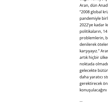
Aran, dün Anado
“2008 global kr
pandemiyle birl
2022’ye kadar k
politikaların, 14
problemlerin, ba
denilerek ötele
karşıyayız.” Ar
artık hiçbir ülk
noktada olmadığ
gelecekte bütün
daha yaratıcı st
gerektirecek ön
konuşulacağını 
…