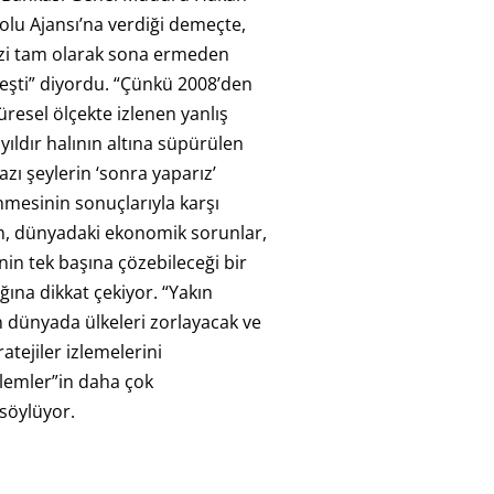
lu Ajansı’na verdiği demeçte,
izi tam olarak sona ermeden
eşti” diyordu. “Çünkü 2008’den
üresel ölçekte izlenen yanlış
 yıldır halının altına süpürülen
zı şeylerin ‘sonra yaparız’
nmesinin sonuçlarıyla karşı
an, dünyadaki ekonomik sorunlar,
enin tek başına çözebileceği bir
ına dikkat çekiyor. “Yakın
 dünyada ülkeleri zorlayacak ve
ratejiler izlemelerini
lemler”in daha çok
söylüyor.