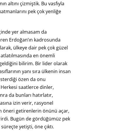
nın altını çizmiştik. Bu vasfıyla
atmanlarını pek çok yenliğe
içinde yer almasam da
baren Erdoğan’ın kadrosunda
larak, ülkeye dair pek çok güzel
n atlatılmasında en önemli
eldiğini bilirim. Bir lider olarak
sıflarının yanı sıra ülkenin insan
sterdiği özen da onu
. Herkesi saatlerce dinler,
onra da bunları hatırlatır,
sına izin verir, rasyonel
n öneri getirenlerin önünü açar,
erirdi. Bugün de gördüğümüz pek
süreçte yetişti, öne çıktı.