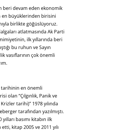
n beri devam eden ekonomik
n en büyüklerinden birisini
yla birlikte göğüslüyoruz.
dalgaları atlatmasında Ak Parti
imiyetinin, ilk yıllarında beri
ştığı bu ruhun ve Sayın
lik vasıflarının çok önemli
rım.
 tarihinin en önemli
isi olan “Çılgınlık, Panik ve
Krizler tarihi)”
1978 yılında
eberger tarafından yazılmıştı.
yılları basımı kitabın ilk
etti, kitap 2005 ve 2011 yılı