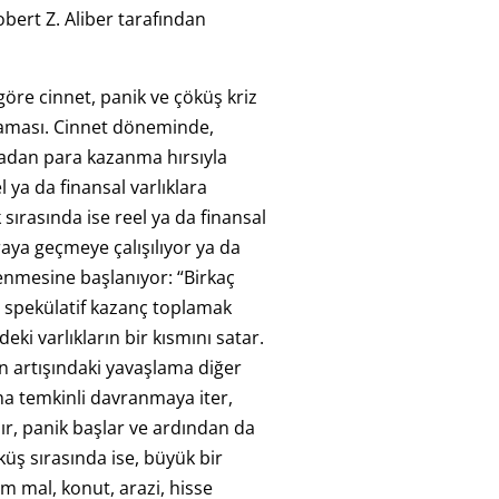
bert Z. Aliber tarafından
göre cinnet, panik ve çöküş kriz
şaması. Cinnet döneminde,
radan para kazanma hırsıyla
 ya da finansal varlıklara
 sırasında ise reel ya da finansal
raya geçmeye çalışılıyor ya da
nmesine başlanıyor: “Birkaç
cı spekülatif kazanç toplamak
deki varlıkların bir kısmını satar.
nın artışındaki yavaşlama diğer
aha temkinli davranmaya iter,
nır, panik başlar ve ardından da
küş sırasında ise, büyük bir
üm mal, konut, arazi, hisse