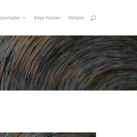
öportajlar
Köşe Yazıları
İletişim