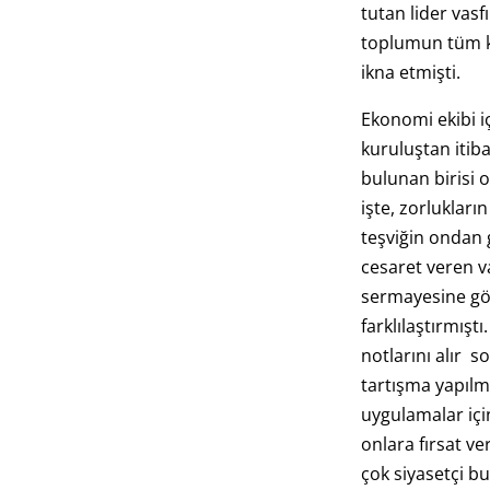
tutan lider vasfı
toplumun tüm k
ikna etmişti.
Ekonomi ekibi 
kuruluştan iti
bulunan birisi o
işte, zorlukları
teşviğin ondan g
cesaret veren va
sermayesine gö
farklılaştırmıştı
notlarını alır s
tartışma yapılma
uygulamalar içi
onlara fırsat v
çok siyasetçi bu 