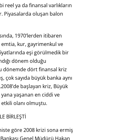
bi reel ya da finansal varlıkların
or. Piyasalarda oluşan balon
asında, 1970’lerden itibaren
emtia, kur, gayrimenkul ve
fiyatlarında eşi görülmedik bir
andığı dönem olduğu
u dönemde dört finansal kriz
ş, çok sayıda büyük banka aynı
2008’de başlayan kriz, Büyük
 yana yaşanan en ciddi ve
etkili olanı olmuştu.
E BİRLEŞTİ
ste göre 2008 krizi sona ermiş
İş Bankası Genel Müdürü Hakan