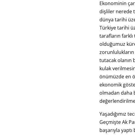
Ekonominin çar
dişliler nerede 
dünya tarihi 
Türkiye tarihi 
tarafların farklı
olduğumuz küre
zorunlulukların 
tutacak olanın 
kulak verilmesi
önümüzde en ö
ekonomik göste
olmadan daha bü
değerlendirilme
Yaşadığımız tec
Geçmişte Ak Par
başarıyla yaptı