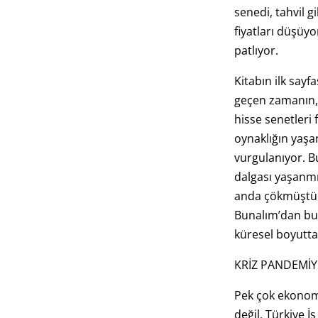
senedi, tahvil gi
fiyatları düşüy
patlıyor.
Kitabın ilk sayf
geçen zamanın, 
hisse senetleri 
oynaklığın yaş
vurgulanıyor. B
dalgası yaşanmı
anda çökmüştü.
Bunalım’dan bu
küresel boyutta 
KRİZ PANDEMİYL
Pek çok ekonomi
değil. Türkiye 