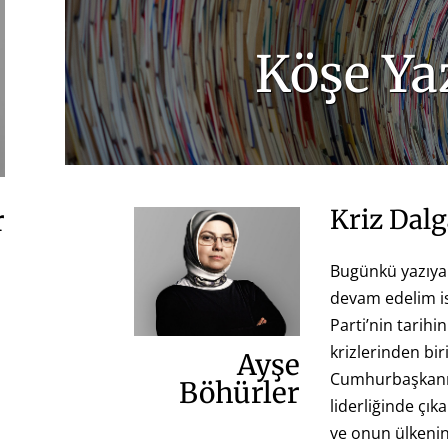
Köşe Yaz
r
Kriz Dalg
Bugünkü yazıya 
devam edelim i
Parti’nin tarih
krizlerinden bir
Ayşe
Cumhurbaşkanım
Böhürler
liderliğinde çı
ve onun ülkenin