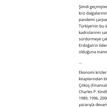
Şimdi geçmişte
kriz dalgalarını
pandemi çarpanı
Türkiye’nin bu 
kadrolarının sam
sürdürmeye çalı
Erdoğan’ın lider
olduğuna inanı
…
Ekonomi krizler
kitaplarından bir
Çöküş (Finansal 
Charles P. Kindl
1989, 1996, 2000 
yazarıyla devam 