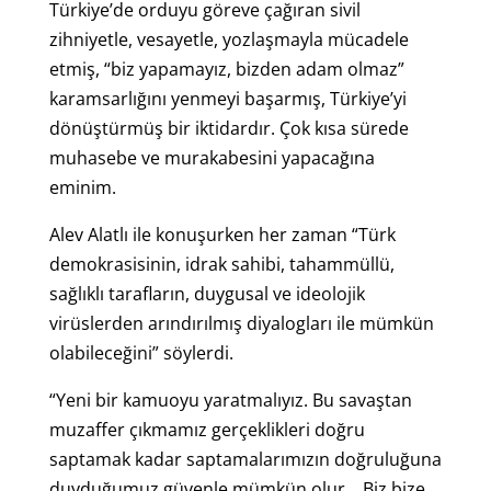
Türkiye’de orduyu göreve çağıran sivil
zihniyetle, vesayetle, yozlaşmayla mücadele
etmiş, “biz yapamayız, bizden adam olmaz”
karamsarlığını yenmeyi başarmış, Türkiye’yi
dönüştürmüş bir iktidardır. Çok kısa sürede
muhasebe ve murakabesini yapacağına
eminim.
Alev Alatlı ile konuşurken her zaman “Türk
demokrasisinin, idrak sahibi, tahammüllü,
sağlıklı tarafların, duygusal ve ideolojik
virüslerden arındırılmış diyalogları ile mümkün
olabileceğini” söylerdi.
“Yeni bir kamuoyu yaratmalıyız. Bu savaştan
muzaffer çıkmamız gerçeklikleri doğru
saptamak kadar saptamalarımızın doğruluğuna
duyduğumuz güvenle mümkün olur… Biz bize,