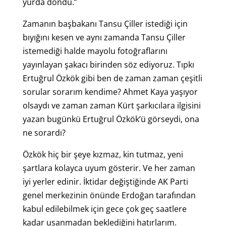
yurda döndü.”
Zamanın başbakanı Tansu Çiller istediği için
bıyığını kesen ve aynı zamanda Tansu Çiller
istemediği halde mayolu fotoğraflarını
yayınlayan şakacı birinden söz ediyoruz. Tıpkı
Ertuğrul Özkök gibi ben de zaman zaman çeşitli
sorular sorarım kendime? Ahmet Kaya yaşıyor
olsaydı ve zaman zaman Kürt şarkıcılara ilgisini
yazan bugünkü Ertuğrul Özkök’ü görseydi, ona
ne sorardı?
Özkök hiç bir şeye kızmaz, kin tutmaz, yeni
şartlara kolayca uyum gösterir. Ve her zaman
iyi yerler edinir. İktidar değiştiğinde AK Parti
genel merkezinin önünde Erdoğan tarafından
kabul edilebilmek için gece çok geç saatlere
kadar usanmadan beklediğini hatırlarım.