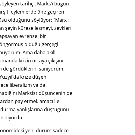
öyleyen tarihçi, Marks’ı bugün
rşıtı eylemlerde öne geçiren
üsü olduğunu söylüyor: “Marx’ı
 şeyin küreselleşmeyi, zevkleri
kapsayan evrensel bir
 öngörmüş olduğu gerçeği
üyorum. Ama daha akıllı
amanda krizin ortaya çıkışını
yi de gördüklerini sanıyorum. “
üzyıl’da krize düşen
dece liberalizm ya da
madığını Marksist düşüncenin de
rdan pay etmek amacı ile
ydurma yanlışlarına düştüğünü
le diyordu:
ekonomideki yeni durum sadece