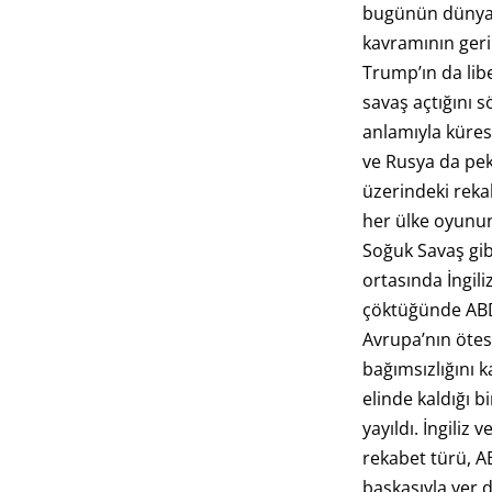
bugünün dünyas
kavramının ger
Trump’ın da lib
savaş açtığını 
anlamıyla küres
ve Rusya da pek
üzerindeki rek
her ülke oyunu
Soğuk Savaş gibi
ortasında İngili
çöktüğünde ABD 
Avrupa’nın ötes
bağımsızlığını
elinde kaldığı b
yayıldı. İngiliz 
rekabet türü, A
başkasıyla yer d