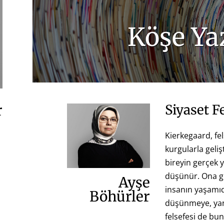
Köşe Yaz
r
Siyaset F
Kierkegaard, fe
kurgularla geliş
bireyin gerçek 
düşünür. Ona g
Ayşe
insanın yaşamıd
Böhürler
düşünmeye, yani
felsefesi de b