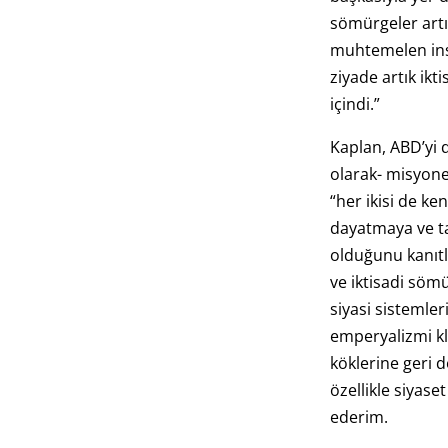
sömürgeler art
muhtemelen insa
ziyade artık ikt
içindi.”
Kaplan, ABD’yi d
olarak- misyone
“her ikisi de k
dayatmaya ve ta
olduğunu kanıtl
ve iktisadi söm
siyasi sistemler
emperyalizmi kl
köklerine geri d
özellikle siyaset
ederim.