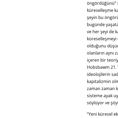
öngördüğünü” s
küreselleşme ka
şeyin bu öngör
bugünde yaşatan
ve her şeyi de 
küreselleşmeyi
olduğunu düşün
olanların aynı z
içeren bir teori
Hobsbawm 21. Y
ideolojilerin sa
kapitalizmin ol
zaman zaman ka
sisteme ayak u
söylüyor ve şöy
“Yeni küresel 