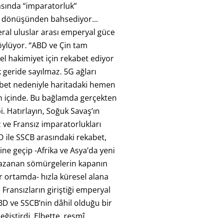
ında “imparatorluk”
i dönüşünden bahsediyor…
eral uluslar arası emperyal güce
söylüyor. “ABD ve Çin tam
el hakimiyet için rekabet ediyor
 geride sayılmaz. 5G ağları
abet nedeniyle haritadaki hemen
n içinde. Bu bağlamda gerçekten
. Hatırlayın, Soğuk Savaş’ın
z ve Fransız imparatorlukları
ile SSCB arasındaki rekabet,
ine geçip -Afrika ve Asya’da yeni
 kazanan sömürgelerin kapanın
ir ortamda- hızla küresel alana
ve Fransızların giriştiği emperyal
BD ve SSCB’nin dâhil olduğu bir
eğiştirdi. Elbette, resmî