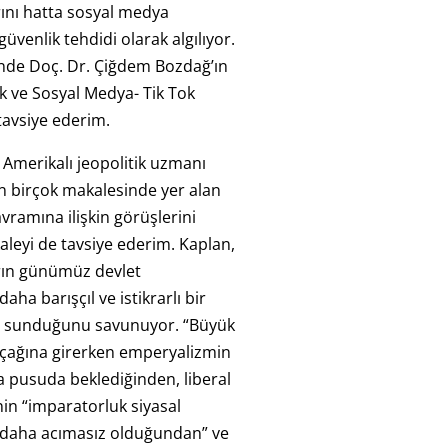
ını hatta sosyal medya
üvenlik tehdidi olarak algılıyor.
sinde Doç. Dr. Çiğdem Bozdağ’ın
ık ve Sosyal Medya- Tik Tok
tavsiye ederim.
e Amerikalı jeopolitik uzmanı
n birçok makalesinde yer alan
vramına ilişkin görüşlerini
aleyi de tavsiye ederim. Kaplan,
rın günümüz devlet
aha barışçıl ve istikrarlı bir
 sunduğunu savunuyor. “Büyük
 çağına girerken emperyalizmin
 pusuda beklediğinden, liberal
in “imparatorluk siyasal
 daha acımasız olduğundan” ve