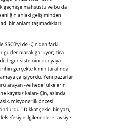
ık geçmişe mahsustu ve bu da
nlığın ahlaki gelişiminden
isadi bir anlam taşımadıkları
e SSCB’yi de -Çin’den farklı
r güçler olarak görüyor; zira
endi değer sistemini dünyaya
rihin gerçekte kimin tarafında
amaya çalışıyordu. Yeni pazarlar
ürü arayan -ve hedef ülkelerin
ine kayıtsız kalan- Çin, aslında
asik, misyonerlik öncesi
öndürdü.” Dikkat çekici bir yazı,
 felsefesiyle ilgilenenlere tavsiye