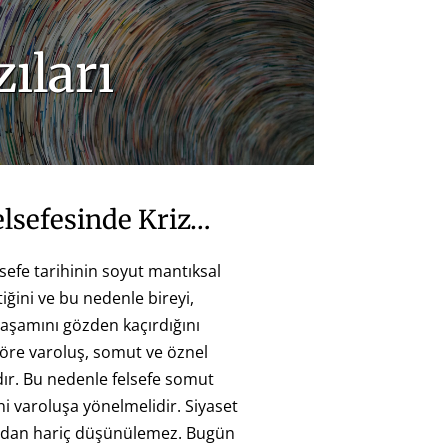
ıları
elsefesinde Kriz…
lsefe tarihinin soyut mantıksal
tiğini ve bu nedenle bireyi,
yaşamını gözden kaçırdığını
öre varoluş, somut ve öznel
ır. Bu nedenle felsefe somut
 varoluşa yönelmelidir. Siyaset
undan hariç düşünülemez. Bugün