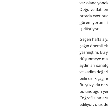
var olana yönele
Doğu ve Batı bi
ortada evet bu
göremiyorum. E
iş düşüyor.
Geçen hafta siy
çağın önemli ek
yazmıştım. Bu y
düşünmeye mani
aydınları sanat
ve kadim değerl
belirsizlik çağı
Bu yüzyılda ner
bulunduğun yer
Coğrafi sınırlar
ediliyor, ulus de