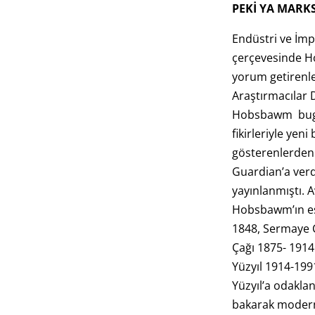
PEKİ YA MARK
Endüstri ve İmp
çerçevesinde H
yorum getirenle
Araştırmacılar D
Hobsbawm bugü
fikirleriyle yeni
gösterenlerden.
Guardian’a verdi
yayınlanmıştı. 
Hobsbawm’ın es
1848, Sermaye 
Çağı 1875- 1914 c
Yüzyıl 1914-1991 
Yüzyıl’a odakla
bakarak modern