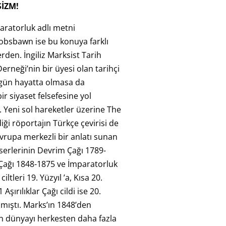
SİZM!
aratorluk adlı metni
obsbawn ise bu konuya farklı
rden. İngiliz Marksist Tarih
erneği’nin bir üyesi olan tarihçi
n hayatta olmasa da
 bir siyaset felsefesine yol
 Yeni sol hareketler üzerine The
ği röportajın Türkçe çevirisi de
Avrupa merkezli bir anlatı sunan
erlerinin Devrim Çağı 1789-
Çağı 1848-1875 ve İmparatorluk
iltleri 19. Yüzyıl ’a, Kısa 20.
Aşırılıklar Çağı cildi ise 20.
nmıştı. Marks’ın 1848’den
 dünyayı herkesten daha fazla