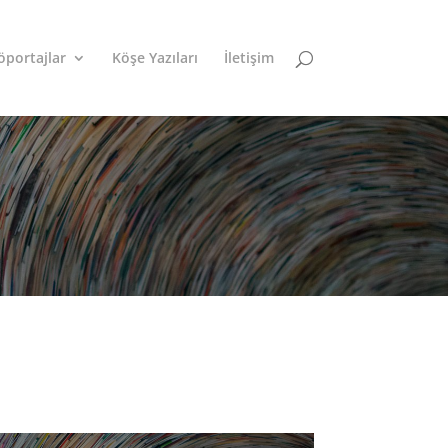
öportajlar
Köşe Yazıları
İletişim