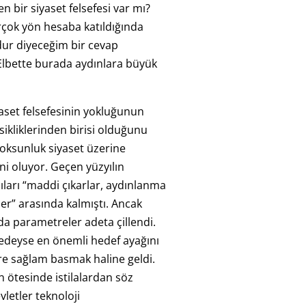
n bir siyaset felsefesi var mı?
rçok yön hesaba katıldığında
dur diyeceğim bir cevap
lbette burada aydınlara büyük
aset felsefesinin yokluğunun
sikliklerinden birisi olduğunu
oksunluk siyaset üzerine
 oluyor. Geçen yüzyılın
çıları “maddi çıkarlar, aydınlanma
er” arasında kalmıştı. Ancak
nda parametreler adeta çillendi.
edeyse en önemli hedef ayağını
e sağlam basmak haline geldi.
ın ötesinde istilalardan söz
vletler teknoloji