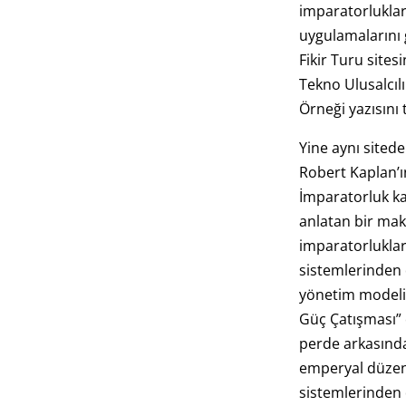
imparatorluklar
uygulamalarını g
Fikir Turu site
Tekno Ulusalcıl
Örneği yazısını 
Yine aynı sited
Robert Kaplan’ı
İmparatorluk ka
anlatan bir mak
imparatorlukla
sistemlerinden d
yönetim modeli
Güç Çatışması”
perde arkasında
emperyal düzen
sistemlerinden