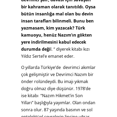
bir kahraman olarak tanıtıldı. Oysa
bütün insanlığa mal olan bu devin
insan tarafları bilinmeli. Bunu ben
yazmasam, kim yazacak? Türk
kamuoyu, henüz Nazım’ın gökten
yere indirilmesini kabul edecek
durumda deği
l. “ diyerek kitabı kızı
Yıldız Sertel’e emanet eder.
O yıllarda Türkiye’de devrimci akımlar
çok gelişmiştir ve Devrimci Nazım bir
önder rolündeydi. Bu imajı yıkmak
doğru olmaz diye düşünür. 1978’de
ise kitabı “Nazım Hikmet’in Son
Yılları” başlığıyla yayımlar. Olan ondan
sonra olur. 87 yaşında basının ve sol
entelektüel çevrelerin lincine uğrar.