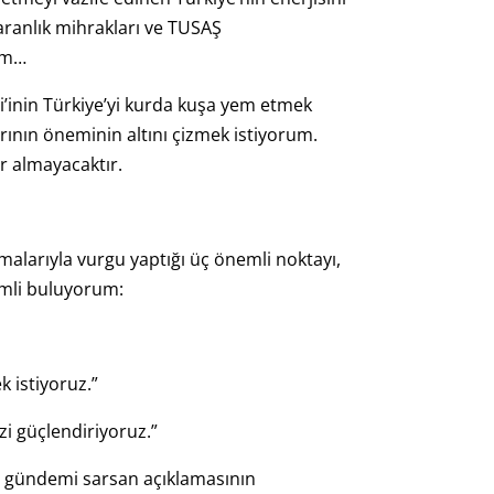
aranlık mihrakları ve TUSAŞ
rum…
’inin Türkiye’yi kurda kuşa yem etmek
rının öneminin altını çizmek istiyorum.
r almayacaktır.
alarıyla vurgu yaptığı üç önemli noktayı,
mli buluyorum:
 istiyoruz.”
izi güçlendiriyoruz.”
n gündemi sarsan açıklamasının