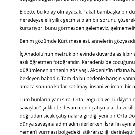
Elbette bu kolay olmayacak. Fakat bambaşka bir dün
neredeyse elli yıllık geçmişi olan bir sorunu çözere
kurtarıyor, bunu görmezden gelemeyiz, gelmemeliy
Benim gözümde Kürt meselesi, annelerin gözyaşıdı
İç Anadolu’nun metruk bir evinde duvarda asılı bir
asılı öğretmen fotoğrafıdır. Karadeniz’de çocuğun
düğümlenen annenin göz yaşı, Akdeniz’in ufkuna 
bekleyen babadır. Tam da bu nedenle barışın yanın
amaca sonuna kadar katılmayı insani ve imanî bir
Tüm bunların yanı sıra, Orta Doğu’da ve Türkiye’nin
savaşları” şeklinde devam eden çatışmalarda vekiller
doğrudan sıcak çatışmalara girdiği yeni bir Orta 
dünya savaşına adım adım ilerlerken, İsrail’in aynı
Yemen’i vurması bölgedeki istikrarsızlığı derinleşti