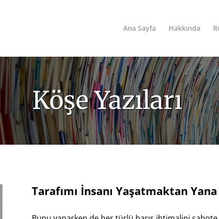
Ana Sayfa
Hakkında
R
Köşe Yazıları
Tarafımı İnsanı Yaşatmaktan Yan
Bunu yaparken de her türlü barış ihtimalini sabote 