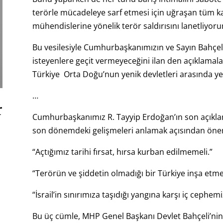
terörle mücadeleye sarf etmesi için uğraşan tüm k
mühendislerine yönelik terör saldırısını lanetliyo
Bu vesilesiyle Cumhurbaşkanımızın ve Sayın Bahçeli
isteyenlere geçit vermeyeceğini ilan den açıklamala
Türkiye Orta Doğu’nun yenik devletleri arasında ye
…
r
Cumhurbaşkanımız R. Tayyip Erdoğan’ın son açıklam
son dönemdeki gelişmeleri anlamak açısından öne
“Açtığımız tarihi fırsat, hırsa kurban edilmemeli.”
“Terörün ve şiddetin olmadığı bir Türkiye inşa etmek
“İsrail’in sınırımıza taşıdığı yangına karşı iç cephem
Bu üç cümle, MHP Genel Başkanı Devlet Bahçeli’ni