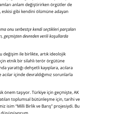
amları anlam değiştirirken örgütler de
en, eskisi gibi kendini ölümüne adayan
 ama onu serbestçe kendi seçtikleri parçaları
rı, geçmişten devreden verili koşullarda
değişim ile birlikte, artık ideolojik
in etnik bir silahlı terör örgütüne
a yarattığı dehşetli kayıplara, acılara
e acılar içinde devraldığımız sorunlarla
k önem taşıyor. Türkiye için geçmişte, AK
atılan toplumsal bütünleşme için, tarihi ve
 isim “Milli Birlik ve Barış” projesiydi. Bu
nu düşünüyorum.