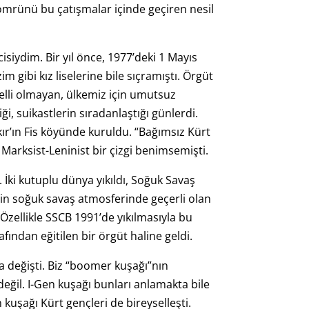
 ömrünü bu çatışmalar içinde geçiren nesil
cisiydim. Bir yıl önce, 1977’deki 1 Mayıs
m gibi kız liselerine bile sıçramıştı. Örgüt
lli olmayan, ülkemiz için umutsuz
, suikastlerin sıradanlaştığı günlerdi.
r’ın Fis köyünde kuruldu. “Bağımsız Kürt
Marksist-Leninist bir çizgi benimsemişti.
 İki kutuplu dünya yıkıldı, Soğuk Savaş
erin soğuk savaş atmosferinde geçerli olan
Özellikle SSCB 1991’de yıkılmasıyla bu
ından eğitilen bir örgüt haline geldi.
da değişti. Biz “boomer kuşağı”nın
ğil. I-Gen kuşağı bunları anlamakta bile
n kuşağı Kürt gençleri de bireyselleşti.