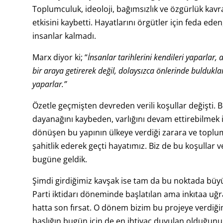
Toplumculuk, ideoloji, bağımsızlık ve özgürlük kavr
etkisini kaybetti. Hayatlarını örgütler için feda ed
insanlar kalmadı.
Marx diyor ki; “
İnsanlar tarihlerini kendileri yaparlar,
bir araya getirerek değil, dolaysızca önlerinde buldukla
yaparlar.”
Özetle geçmişten devreden verili koşullar değişti. Bu 
dayanağını kaybeden, varlığını devam ettirebilmek iç
dönüşen bu yapının ülkeye verdiği zarara ve toplumd
şahitlik ederek geçti hayatımız. Biz de bu koşullar v
bugüne geldik.
Şimdi girdiğimiz kavşak ise tam da bu noktada büyü
Parti iktidarı döneminde başlatılan ama inkıtaa uğr
hatta son fırsat. O dönem bizim bu projeye verdiğimiz
başlığın bugün için de en ihtiyaç duyulan olduğu