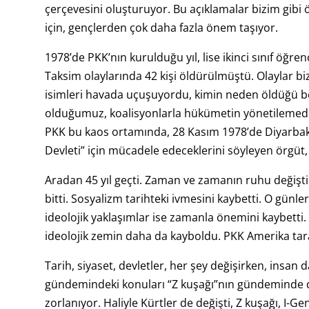
çerçevesini oluşturuyor. Bu açıklamalar bizim gibi
için, gençlerden çok daha fazla önem taşıyor.
1978’de PKK’nın kurulduğu yıl, lise ikinci sınıf öğren
Taksim olaylarında 42 kişi öldürülmüştü. Olaylar bizi
isimleri havada uçuşuyordu, kimin neden öldüğü be
olduğumuz, koalisyonlarla hükümetin yönetilemediği
PKK bu kaos ortamında, 28 Kasım 1978’de Diyarbakı
Devleti” için mücadele edeceklerini söyleyen örgüt, 
Aradan 45 yıl geçti. Zaman ve zamanın ruhu değişti.
bitti. Sosyalizm tarihteki ivmesini kaybetti. O günl
ideolojik yaklaşımlar ise zamanla önemini kaybetti. 
ideolojik zemin daha da kayboldu. PKK Amerika taraf
Tarih, siyaset, devletler, her şey değişirken, insan 
gündemindeki konuları “Z kuşağı”nın gündeminde de
zorlanıyor. Haliyle Kürtler de değişti, Z kuşağı, I-Ge