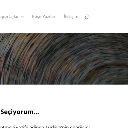
öportajlar
Köşe Yazıları
İletişim
a Seçiyorum…
etmeyi vazife edinen Türkiye’nin enerjisini