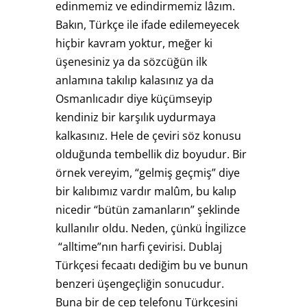
edinmemiz ve edindirmemiz lâzım.
Bakın, Türkçe ile ifade edilemeyecek
hiçbir kavram yoktur, meğer ki
üşenesiniz ya da sözcüğün ilk
anlamına takılıp kalasınız ya da
Osmanlıcadır diye küçümseyip
kendiniz bir karşılık uydurmaya
kalkasınız. Hele de çeviri söz konusu
olduğunda tembellik diz boyudur. Bir
örnek vereyim, “gelmiş geçmiş” diye
bir kalıbımız vardır malûm, bu kalıp
nicedir “bütün zamanların” şeklinde
kullanılır oldu. Neden, çünkü İngilizce
“alltime”nın harfi çevirisi. Dublaj
Türkçesi fecaatı dediğim bu ve bunun
benzeri üşengeçliğin sonucudur.
Buna bir de cep telefonu Türkçesini