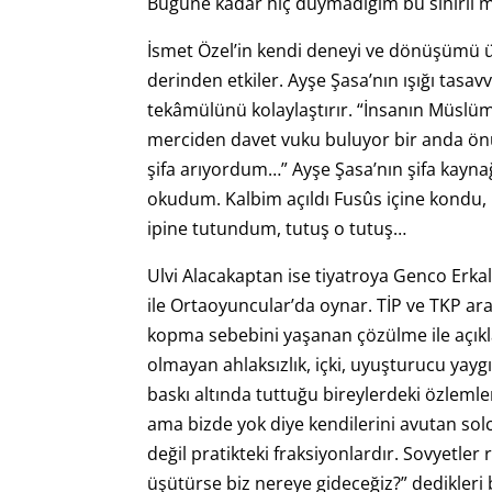
Bugüne kadar hiç duymadığım bu sihirli müz
İsmet Özel’in kendi deneyi ve dönüşümü üs
derinden etkiler. Ayşe Şasa’nın ışığı tas
tekâmülünü kolaylaştırır. “İnsanın Müslüman
merciden davet vuku buluyor bir anda önü
şifa arıyordum…” Ayşe Şasa’nın şifa kaynağ
okudum. Kalbim açıldı Fusûs içine kondu, b
ipine tutundum, tutuş o tutuş…
Ulvi Alacakaptan ise tiyatroya Genco Erka
ile Ortaoyuncular’da oynar. TİP ve TKP ara
kopma sebebini yaşanan çözülme ile açıkl
olmayan ahlaksızlık, içki, uyuşturucu yaygı
baskı altında tuttuğu bireylerdeki özlem
ama bizde yok diye kendilerini avutan solc
değil pratikteki fraksiyonlardır. Sovyetler
üşütürse biz nereye gideceğiz?” dedikleri 