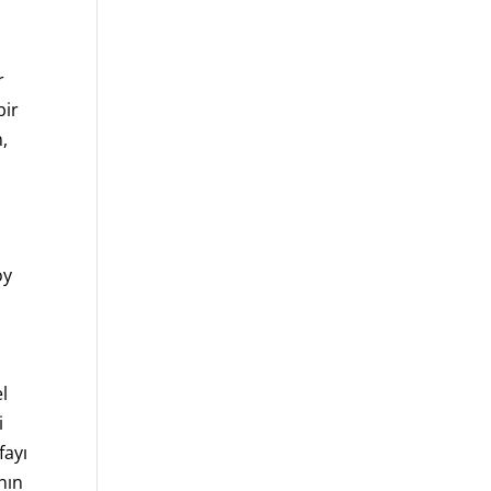
r
bir
,
n
oy
l
i
fayı
nın