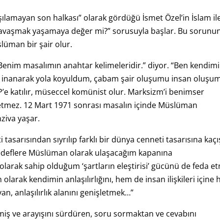
şılamayan son halkası” olarak gördüğü İsmet Özel’in İslam il
avaşmak yaşamaya değer mi?” sorusuyla başlar. Bu sorunu
lüman bir şair olur.
enim masalımın anahtar kelimeleridir.” diyor. “Ben kendimi
ne inanarak yola koyuldum, çabam şair oluşumu insan oluşu
TİP’e katılır, müseccel komünist olur. Marksizm’i benimser
etmez. 12 Mart 1971 sonrası masalın içinde Müslüman
ziva yaşar.
tasarısından sıyrılıp farklı bir dünya cenneti tasarısına kaçı
hedeflere Müslüman olarak ulaşacağım kapanına
olarak sahip olduğum ‘şartların eleştirisi’ gücünü de feda e
larak kendimin anlaşılırlığını, hem de insan ilişkileri içine 
an, anlaşılırlık alanını genişletmek…”
abilmiş ve arayışını sürdüren, soru sormaktan ve cevabını