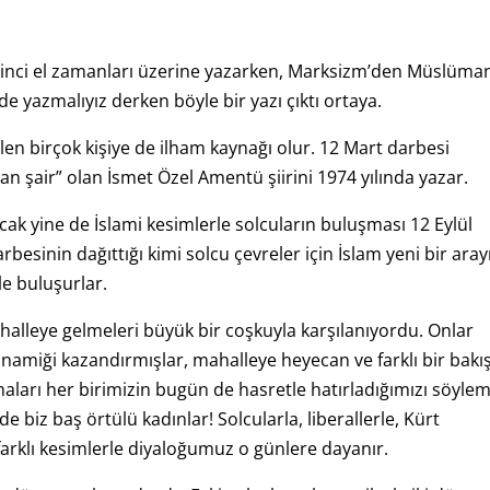
ikinci el zamanları üzerine yazarken, Marksizm’den Müslüma
e yazmalıyız derken böyle bir yazı çıktı ortaya.
elen birçok kişiye de ilham kaynağı olur. 12 Mart darbesi
n şair” olan İsmet Özel Amentü şiirini 1974 yılında yazar.
Ancak yine de İslami kesimlerle solcuların buluşması 12 Eylül
besinin dağıttığı kimi solcu çevreler için İslam yeni bir aray
le buluşurlar.
ahalleye gelmeleri büyük bir coşkuyla karşılanıyordu. Onlar
dinamiği kazandırmışlar, mahalleye heyecan ve farklı bir bakı
maları her birimizin bugün de hasretle hatırladığımızı söyle
e biz baş örtülü kadınlar! Solcularla, liberallerle, Kürt
m farklı kesimlerle diyaloğumuz o günlere dayanır.