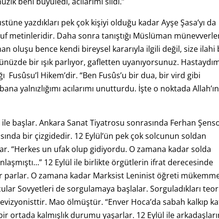
ik beni büyüledi, acılarımı sildi.”
tüne yazdıkları pek çok kişiyi olduğu kadar Ayşe Şasa’yı da
avvuf metinleridir. Daha sonra tanıştığı Müslüman münevverle
 oluşu bence kendi bireysel kararıyla ilgili değil, size ilahi 
nüzde bir ışık parlıyor, gafletten uyanıyorsunuz. Hastaydım
ı Fusûsu’l Hikem’dir. “Ben Fusûs’u bir dua, bir vird gibi
ana yalnızlığımı acılarımı unutturdu. İşte o noktada Allah’ı
l ile başlar. Ankara Sanat Tiyatrosu sonrasında Ferhan Şens
sında bir çizgidedir. 12 Eylül’ün pek çok solcunun soldan
ar. “Herkes un ufak olup gidiyordu. O zamana kadar solda
nlaşmıştı…” 12 Eylül ile birlikte örgütlerin ifrat derecesinde
ler parlar. O zamana kadar Marksist Leninist öğreti mükemme
ular Sovyetleri de sorgulamaya başlalar. Sorguladıkları teor
 revizyonisttir. Mao ölmüştür. “Enver Hoca’da sabah kalkıp ka
bir ortada kalmışlık durumu yaşarlar. 12 Eylül ile arkadaşları