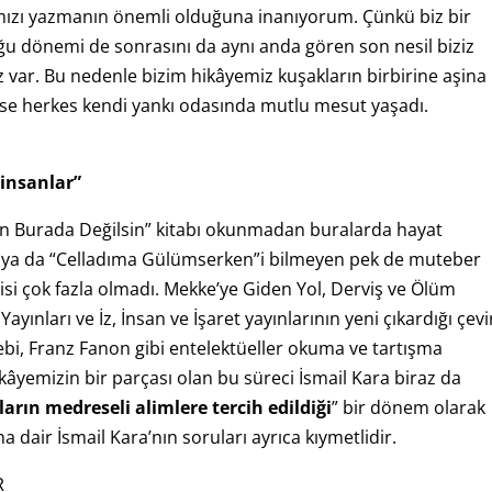
rımızı yazmanın önemli olduğuna inanıyorum. Çünkü biz bir
ğu dönemi de sonrasını da aynı anda gören son nesil biziz
z var. Bu nedenle bizim hikâyemiz kuşakların birbirine aşina
ise herkes kendi yankı odasında mutlu mesut yaşadı.
 insanlar”
den Burada Değilsin” kitabı okunmadan buralarda hayat
” ya da “Celladıma Gülümserken”i bilmeyen pek de muteber
kisi çok fazla olmadı. Mekke’ye Giden Yol, Derviş ve Ölüm
yınları ve İz, İnsan ve İşaret yayınlarının yeni çıkardığı çevi
Nebi, Franz Fanon gibi entelektüeller okuma ve tartışma
hikâyemizin bir parçası olan bu süreci İsmail Kara biraz da
arın medreseli alimlere tercih edildiği
” bir dönem olarak
 dair İsmail Kara’nın soruları ayrıca kıymetlidir.
R