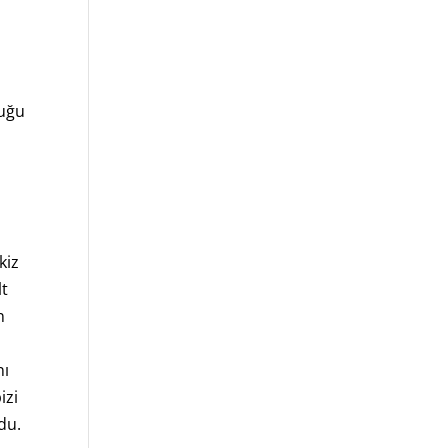
duğu
kiz
lt
n
nı
izi
du.