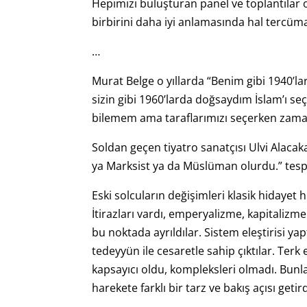
Hepimizi buluşturan panel ve toplantılar 
birbirini daha iyi anlamasında hal tercüm
…
Murat Belge o yıllarda “Benim gibi 1940’l
sizin gibi 1960’larda doğsaydım İslam’ı s
bilemem ama taraflarımızı seçerken zama
Soldan geçen tiyatro sanatçısı Ulvi Alacak
ya Marksist ya da Müslüman olurdu.” tespit
Eski solcuların değişimleri klasik hidayet h
İtirazları vardı, emperyalizme, kapitalizme
bu noktada ayrıldılar. Sistem eleştirisi y
tedeyyün ile cesaretle sahip çıktılar. Terk 
kapsayıcı oldu, kompleksleri olmadı. Bunla
harekete farklı bir tarz ve bakış açısı getird