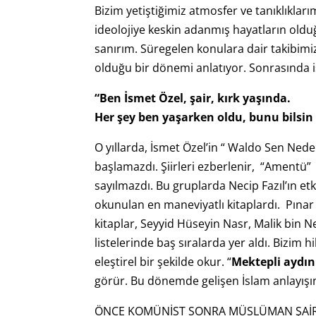
Bizim yetiştiğimiz atmosfer ve tanıklıkla
ideolojiye keskin adanmış hayatların oldu
sanırım. Süregelen konulara dair takibimi
olduğu bir dönemi anlatıyor. Sonrasında 
“Ben İsmet Özel, şair, kırk yaşında.
Her şey ben yaşarken oldu, bunu bilsin
O yıllarda, İsmet Özel’in “ Waldo Sen Ne
başlamazdı. Şiirleri ezberlenir, “Amentü
sayılmazdı. Bu gruplarda Necip Fazıl’ın et
okunulan en maneviyatlı kitaplardı. Pınar Ya
kitaplar, Seyyid Hüseyin Nasr, Malik bin 
listelerinde baş sıralarda yer aldı. Bizim 
eleştirel bir şekilde okur. “
Mektepli aydınl
görür. Bu dönemde gelişen İslam anlayışına
ÖNCE KOMÜNİST SONRA MÜSLÜMAN ŞAİ