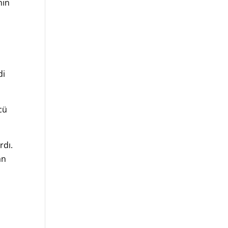
nın
di
cü
rdı.
an