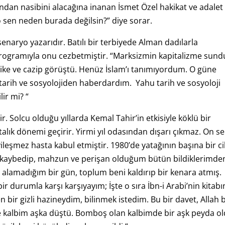
an nasibini alacağına inanan İsmet Özel hakikat ve adalet
o sen neden burada değilsin?” diye sorar.
senaryo yazarıdır. Batılı bir terbiyede Alman dadılarla
ogramıyla onu cezbetmiştir. “Marksizmin kapitalizme sun
tike ve cazip görüştü. Henüz İslam’ı tanımıyordum. O güne
 tarih ve sosyolojiden haberdardım. Yahu tarih ve sosyoloji
ir mi? “
. Solcu olduğu yıllarda Kemal Tahir’in etkisiyle köklü bir
ık dönemi geçirir. Yirmi yıl odasından dışarı çıkmaz. On se
iyileşmez hasta kabul etmiştir. 1980’de yatağının başına bir ci
imi kaybedip, mahzun ve perişan olduğum bütün bildiklerimde
lamadığım bir gün, toplum beni kaldırıp bir kenara atmış.
durumla karşı karşıyayım; İşte o sıra İbn-i Arabi’nin kitabı
n bir gizli hazineydim, bilinmek istedim. Bu bir davet, Allah b
re kalbim aşka düştü. Bomboş olan kalbimde bir aşk peyda ol