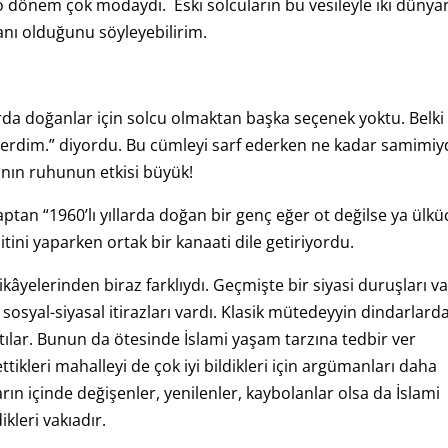
o dönem çok modaydı. Eski solcuların bu vesileyle iki dünya
anı olduğunu söyleyebilirim.
arda doğanlar için solcu olmaktan başka seçenek yoktu. Belki
eçerdim.” diyordu. Bu cümleyi sarf ederken ne kadar samimiy
nın ruhunun etkisi büyük!
aptan “1960’lı yıllarda doğan bir genç eğer ot değilse ya ülkü
ini yaparken ortak bir kanaati dile getiriyordu.
ikâyelerinden biraz farklıydı. Geçmişte bir siyasi duruşları va
 sosyal-siyasal itirazları vardı. Klasik mütedeyyin dindarlard
aptılar. Bunun da ötesinde İslami yaşam tarzına tedbir ver
ettikleri mahalleyi de çok iyi bildikleri için argümanları daha
rın içinde değişenler, yenilenler, kaybolanlar olsa da İslami
ikleri vakıadır.