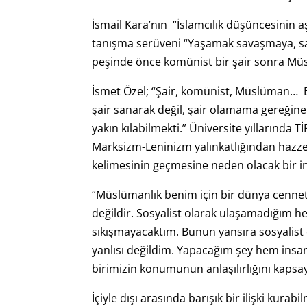
İsmail Kara’nın “İslamcılık düşüncesinin a
tanışma serüveni “Yaşamak savaşmaya, s
peşinde önce komünist bir şair sonra Müs
İsmet Özel; “Şair, komünist, Müslüman… B
şair sanarak değil, şair olamama gereği
yakın kılabilmekti.” Üniversite yıllarında 
Marksizm-Leninizm yalınkatlığından hazz
kelimesinin geçmesine neden olacak bir in
“Müslümanlık benim için bir dünya cenneti 
değildir. Sosyalist olarak ulaşamadığım 
sıkışmayacaktım. Bunun yansıra sosyalist 
yanlısı değildim. Yapacağım şey hem insan o
birimizin konumunun anlaşılırlığını kapsay
İçiyle dışı arasında barışık bir ilişki kur