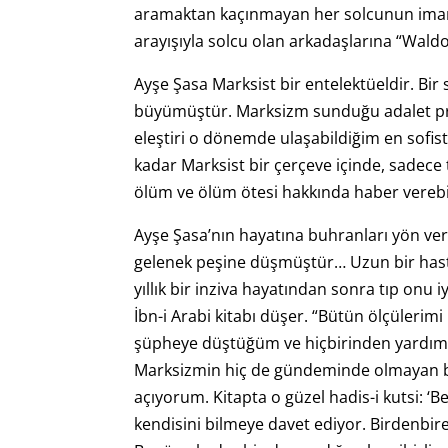
aramaktan kaçınmayan her solcunun imand
arayışıyla solcu olan arkadaşlarına “Wald
Ayşe Şasa Marksist bir entelektüeldir. Bir 
büyümüştür. Marksizm sunduğu adalet pr
eleştiri o dönemde ulaşabildiğim en sofis
kadar Marksist bir çerçeve içinde, sadece
ölüm ve ölüm ötesi hakkında haber verebil
Ayşe Şasa’nın hayatına buhranları yön verir
gelenek peşine düşmüştür… Uzun bir hastal
yıllık bir inziva hayatından sonra tıp onu 
İbn-i Arabi kitabı düşer. “Bütün ölçüler
şüpheye düştüğüm ve hiçbirinden yardım a
Marksizmin hiç de gündeminde olmayan bir 
açıyorum. Kitapta o güzel hadis-i kutsi: ‘Be
kendisini bilmeye davet ediyor. Birdenbi