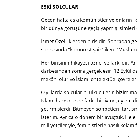
ESKİ SOLCULAR
Geçen hafta eski komünistler ve onların 
bir dünya görüşüne geçiş yapmış isimleri d
İsmet Özel ilklerden birisidir. Sonradan g
sonrasında “komünist şair” iken. “Müslüma
Her birisinin hikâyesi öznel ve farklıdır. 
darbesinden sonra gerçekleşir. 12 Eylül dar
mekânı olur ve İslami entelektüel çevreler
O yıllarda solcuların, ülkücülerin bizim m
İslami harekete de farklı bir ivme, eylem 
getirmişlerdi. Bitmeyen sohbetleri, tartış
isterim. Ayrıca o dönem bir avuçtuk. Hele d
milliyetçileriyle, feministlerle hasılı kela